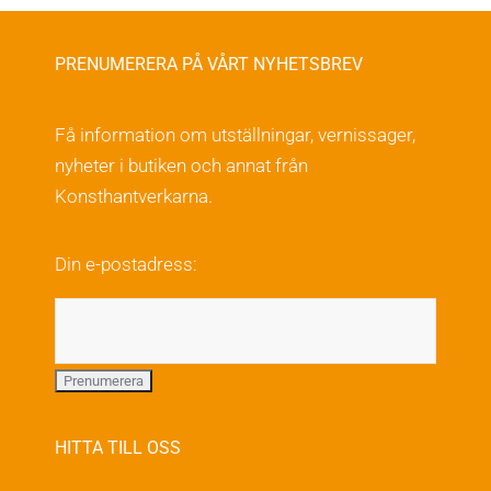
har
flera
PRENUMERERA PÅ VÅRT NYHETSBREV
varianter.
De
Få information om utställningar, vernissager,
olika
nyheter i butiken och annat från
alternativen
Konsthantverkarna.
kan
väljas
Din e-postadress:
på
produktsidan
HITTA TILL OSS