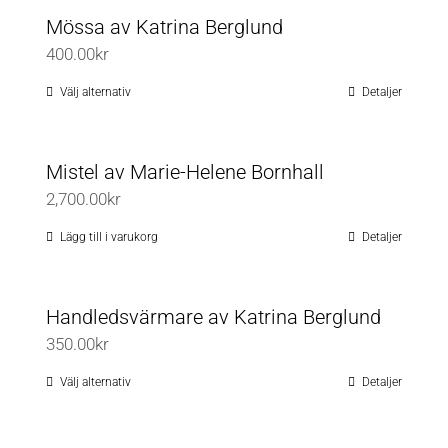
Mössa av Katrina Berglund
400.00
kr
Välj alternativ
Detaljer
Den
här
produkten
Mistel av Marie-Helene Bornhall
har
2,700.00
kr
flera
varianter.
Lägg till i varukorg
Detaljer
De
olika
Handledsvärmare av Katrina Berglund
alternativen
350.00
kr
kan
väljas
Välj alternativ
Detaljer
Den
på
här
produktsidan
produkten