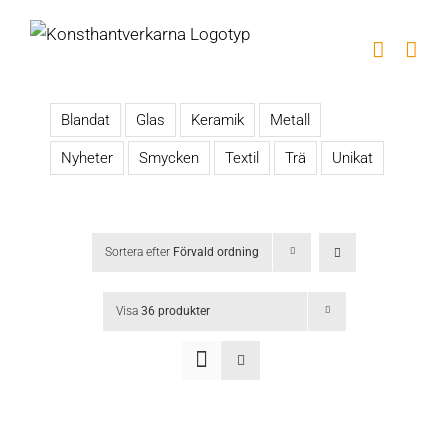
Fortsätt
till
innehållet
Blandat
Glas
Keramik
Metall
Nyheter
Smycken
Textil
Trä
Unikat
Sortera efter
Förvald ordning
Visa
36 produkter