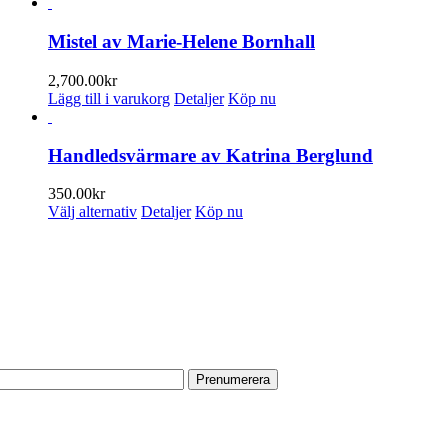
här
produkten
har
Mistel av Marie-Helene Bornhall
flera
varianter.
2,700.00
kr
De
Lägg till i varukorg
Detaljer
Köp nu
olika
alternativen
kan
Handledsvärmare av Katrina Berglund
väljas
på
350.00
kr
produktsidan
Den
Välj alternativ
Detaljer
Köp nu
här
produkten
PRENUMERERA PÅ VÅRT NYHETSBREV
har
flera
Få information om utställningar, vernissager, nyheter i butiken och
varianter.
annat från Konsthantverkarna.
De
olika
Din e-postadress:
alternativen
kan
väljas
på
HITTA TILL OSS
produktsidan