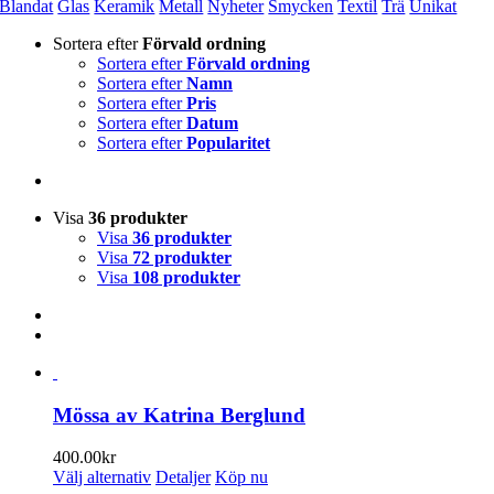
Blandat
Glas
Keramik
Metall
Nyheter
Smycken
Textil
Trä
Unikat
Sortera efter
Förvald ordning
Sortera efter
Förvald ordning
Sortera efter
Namn
Sortera efter
Pris
Sortera efter
Datum
Sortera efter
Popularitet
Visa
36 produkter
Visa
36 produkter
Visa
72 produkter
Visa
108 produkter
Mössa av Katrina Berglund
400.00
kr
Den
Välj alternativ
Detaljer
Köp nu