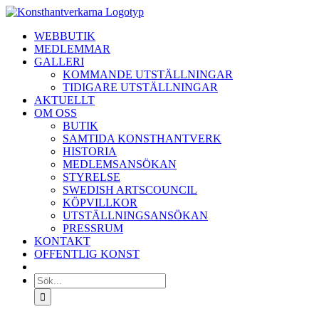
Fortsätt
till
WEBBUTIK
innehållet
MEDLEMMAR
GALLERI
KOMMANDE UTSTÄLLNINGAR
TIDIGARE UTSTÄLLNINGAR
AKTUELLT
OM OSS
BUTIK
SAMTIDA KONSTHANTVERK
HISTORIA
MEDLEMSANSÖKAN
STYRELSE
SWEDISH ARTSCOUNCIL
KÖPVILLKOR
UTSTÄLLNINGSANSÖKAN
PRESSRUM
KONTAKT
OFFENTLIG KONST
Sök
efter: