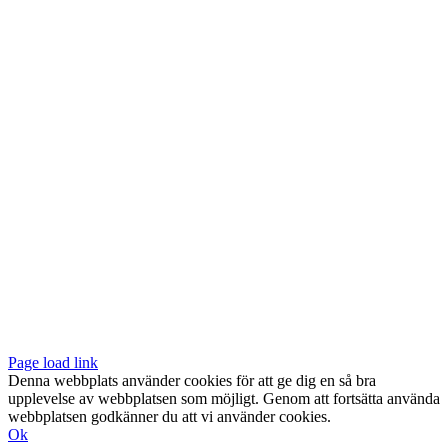
Vår butik med galleri ligger centralt vid Slussen. Nära både tunnelbana
och bussar.
Södermalmstorg 4
118 20 Stockholm
Tel: 08-611 03 70
E-post:
info@konsthantverkarna.se
ORDINARIE ÖPPETTIDER
Mån-Fre: 11–18
Lör: 11–16
KONSTHANTVERKARNA PÅ FACEBOOK & INSTAGRAM
Page load link
Denna webbplats använder cookies för att ge dig en så bra
upplevelse av webbplatsen som möjligt. Genom att fortsätta använda
webbplatsen godkänner du att vi använder cookies.
Ok