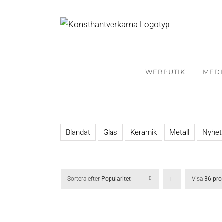
Fortsätt
till
innehållet
WEBBUTIK
MED
Blandat
Glas
Keramik
Metall
Nyhet
Sortera efter
Popularitet
Visa
36 pro