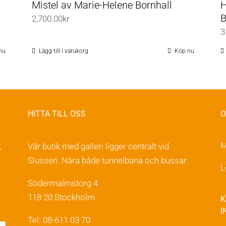
Mistel av Marie-Helene Bornhall
H
B
2,700.00
kr
3
nu
Lägg till i varukorg
Köp nu
HITTA TILL OSS
O
M
,
Vår butik med galleri ligger centralt vid
Slussen. Nära både tunnelbana och bussar.
L
Södermalmstorg 4
118 20 Stockholm
K
I
Tel: 08-611 03 70