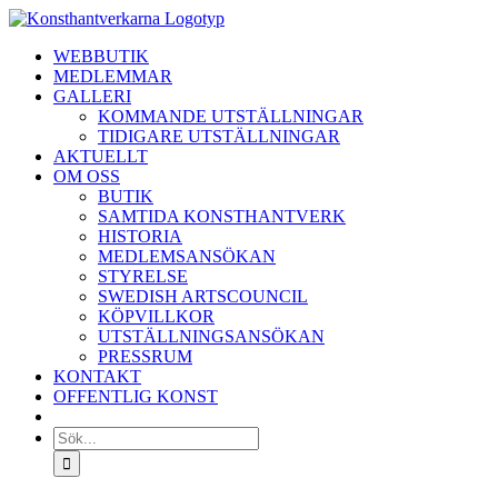
Fortsätt
till
WEBBUTIK
innehållet
MEDLEMMAR
GALLERI
KOMMANDE UTSTÄLLNINGAR
TIDIGARE UTSTÄLLNINGAR
AKTUELLT
OM OSS
BUTIK
SAMTIDA KONSTHANTVERK
HISTORIA
MEDLEMSANSÖKAN
STYRELSE
SWEDISH ARTSCOUNCIL
KÖPVILLKOR
UTSTÄLLNINGSANSÖKAN
PRESSRUM
KONTAKT
OFFENTLIG KONST
Sök
efter: