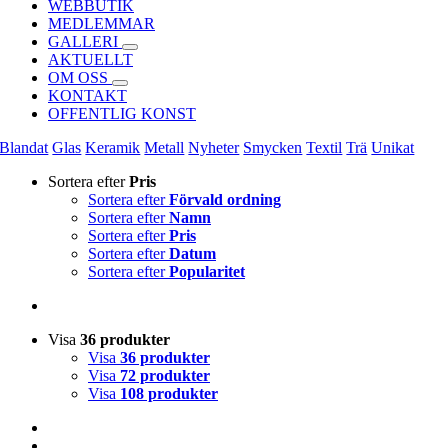
WEBBUTIK
MEDLEMMAR
GALLERI
AKTUELLT
OM OSS
KONTAKT
OFFENTLIG KONST
Blandat
Glas
Keramik
Metall
Nyheter
Smycken
Textil
Trä
Unikat
Sortera efter
Pris
Sortera efter
Förvald ordning
Sortera efter
Namn
Sortera efter
Pris
Sortera efter
Datum
Sortera efter
Popularitet
Visa
36 produkter
Visa
36 produkter
Visa
72 produkter
Visa
108 produkter