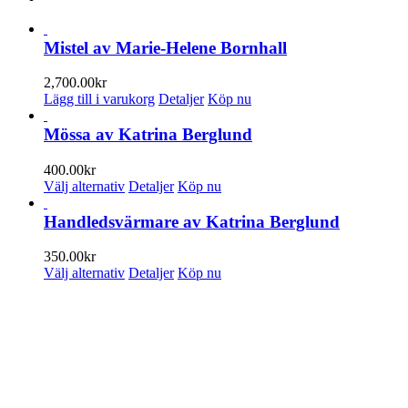
Mistel av Marie-Helene Bornhall
2,700.00
kr
Lägg till i varukorg
Detaljer
Köp nu
Mössa av Katrina Berglund
400.00
kr
Den
Välj alternativ
Detaljer
Köp nu
här
produkten
Handledsvärmare av Katrina Berglund
har
flera
350.00
kr
varianter.
Den
Välj alternativ
Detaljer
Köp nu
De
här
olika
produkten
PRENUMERERA PÅ VÅRT NYHETSBREV
alternativen
har
kan
flera
Få information om utställningar, vernissager, nyheter i butiken och
väljas
varianter.
annat från Konsthantverkarna.
på
De
produktsidan
olika
Din e-postadress:
alternativen