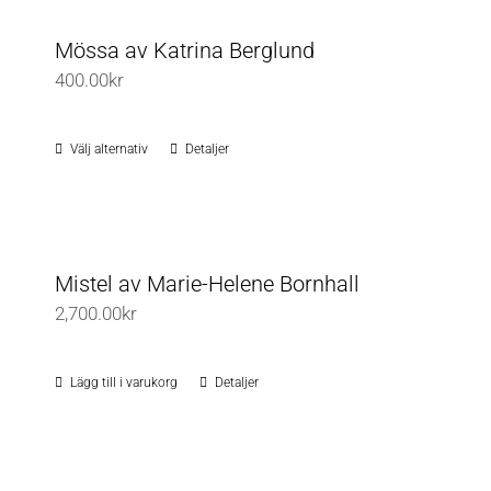
Mössa av Katrina Berglund
400.00
kr
Välj alternativ
Detaljer
Den
här
produkten
har
flera
Mistel av Marie-Helene Bornhall
varianter.
2,700.00
kr
De
olika
Lägg till i varukorg
Detaljer
alternativen
kan
väljas