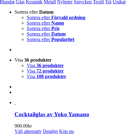
Blandat
Glas
Keramik
Metall
Nyheter
Smycken
Textil
Trä
Unikat
Sortera efter
Datum
Sortera efter
Förvald ordning
Sortera efter
Namn
Sortera efter
Pris
Sortera efter
Datum
Sortera efter
Popularitet
Visa
36 produkter
Visa
36 produkter
Visa
72 produkter
Visa
108 produkter
Cocktailglas av Yoko Yamano
900.00
kr
Den
Välj alternativ
Detaljer
Köp nu