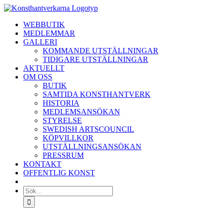
Fortsätt
till
WEBBUTIK
innehållet
MEDLEMMAR
GALLERI
KOMMANDE UTSTÄLLNINGAR
TIDIGARE UTSTÄLLNINGAR
AKTUELLT
OM OSS
BUTIK
SAMTIDA KONSTHANTVERK
HISTORIA
MEDLEMSANSÖKAN
STYRELSE
SWEDISH ARTSCOUNCIL
KÖPVILLKOR
UTSTÄLLNINGSANSÖKAN
PRESSRUM
KONTAKT
OFFENTLIG KONST
Sök
efter: