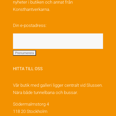
nyheter i butiken och annat från
kan
Konsthantverkarna.
väljas
på
Din e-postadress:
produktsidan
HITTA TILL OSS
Vår butik med galleri ligger centralt vid Slussen.
Nära både tunnelbana och bussar.
Södermalmstorg 4
118 20 Stockholm