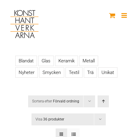
Fortsätt
till
innehållet
Blandat
Glas
Keramik
Metall
Nyheter
Smycken
Textil
Trä
Unikat
Sortera efter
Förvald ordning
Visa
36 produkter