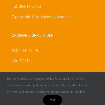
Tel: 08-611 03 70
E-post:
info@konsthantverkarna.se
ORDINARIE ÖPPETTIDER
Mån-Fre: 11–18
Lör: 11–16
KONSTHANTVERKARNA PÅ FACEBOOK &
Denna webbplats använder cookies för att ge dig en så bra
INSTAGRAM
upplevelse av webbplatsen som möjligt. Genom att fortsätta
använda webbplatsen godkänner du att vi använder cookies.
OK