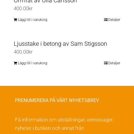
Ormfat av Ulla Carlsson
400.00
kr
Lägg till i varukorg
Detaljer
Ljusstake i betong av Sam Stigsson
400.00
kr
Lägg till i varukorg
Detaljer
PRENUMERERA PÅ VÅRT NYHETSBREV
Få information om utställningar, vernissager,
nyheter i butiken och annat från