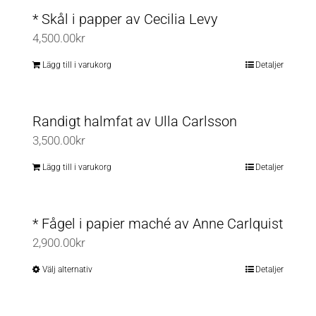
* Skål i papper av Cecilia Levy
4,500.00
kr
Lägg till i varukorg
Detaljer
Randigt halmfat av Ulla Carlsson
3,500.00
kr
Lägg till i varukorg
Detaljer
* Fågel i papier maché av Anne Carlquist
2,900.00
kr
Välj alternativ
Detaljer
Den
här
produkten