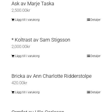
Ask av Marje Taska
har
2,500.00
kr
flera
varianter.
Lägg till i varukorg
Detaljer
De
olika
* Koltrast av Sam Stigsson
alternativen
2,000.00
kr
kan
väljas
Lägg till i varukorg
Detaljer
på
produktsidan
Bricka av Ann Charlotte Ridderstolpe
420.00
kr
Lägg till i varukorg
Detaljer