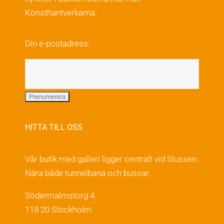
alternativen
Konsthantverkarna.
kan
väljas
Din e-postadress:
på
produktsidan
HITTA TILL OSS
Vår butik med galleri ligger centralt vid Slussen.
Nära både tunnelbana och bussar.
Södermalmstorg 4
118 20 Stockholm