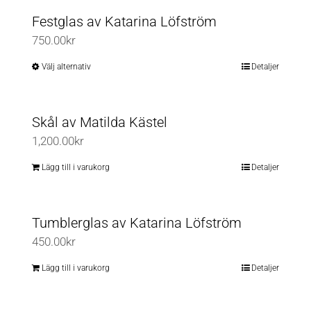
produktsidan
olika
produkten
Festglas av Katarina Löfström
alternativen
har
750.00
kr
kan
flera
väljas
varianter.
Välj alternativ
Detaljer
Den
på
De
här
produktsidan
olika
produkten
Skål av Matilda Kästel
alternativen
har
1,200.00
kr
kan
flera
väljas
varianter.
Lägg till i varukorg
Detaljer
på
De
produktsidan
olika
Tumblerglas av Katarina Löfström
alternativen
450.00
kr
kan
väljas
Lägg till i varukorg
Detaljer
på
produktsidan