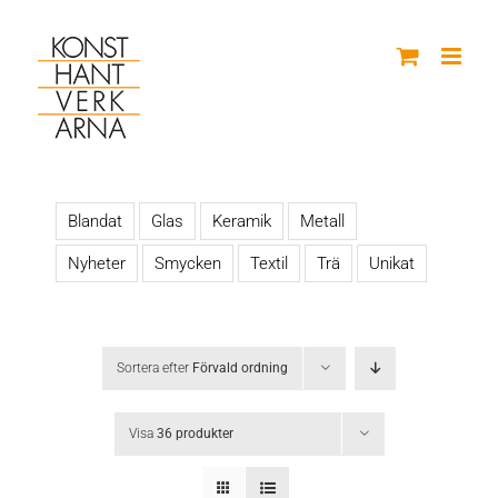
Fortsätt
till
innehållet
Blandat
Glas
Keramik
Metall
Nyheter
Smycken
Textil
Trä
Unikat
Sortera efter
Förvald ordning
Visa
36 produkter