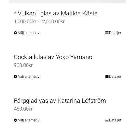
* Vulkan i glas av Matilda Kästel
Prisintervall:
1,500.00
kr
–
2,000.00
kr
1,500.00kr
Välj alternativ
Detaljer
Den
till
här
2,000.00kr
produkten
Cocktailglas av Yoko Yamano
har
900.00
kr
flera
varianter.
Välj alternativ
Detaljer
Den
De
här
olika
produkten
Färgglad vas av Katarina Löfström
alternativen
har
450.00
kr
kan
flera
väljas
varianter.
Välj alternativ
Detaljer
Den
på
De
här