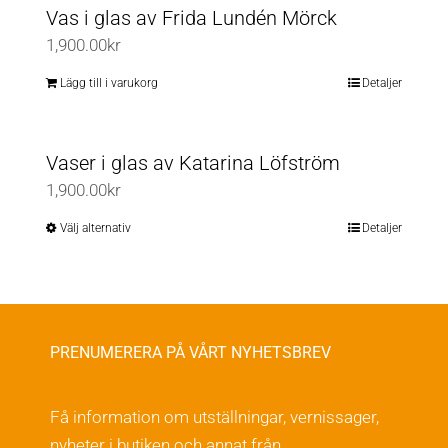
Vas i glas av Frida Lundén Mörck
1,900.00
kr
Lägg till i varukorg
Detaljer
Vaser i glas av Katarina Löfström
1,900.00
kr
Välj alternativ
Detaljer
Den
här
produkten
har
flera
PRENUMERERA PÅ VÅRT NYHETSBREV
varianter.
De
Få information om utställningar, vernissager,
olika
nyheter i butiken och annat från