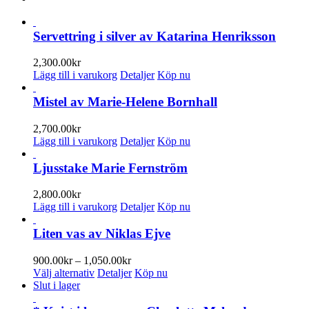
Servettring i silver av Katarina Henriksson
2,300.00
kr
Lägg till i varukorg
Detaljer
Köp nu
Mistel av Marie-Helene Bornhall
2,700.00
kr
Lägg till i varukorg
Detaljer
Köp nu
Ljusstake Marie Fernström
2,800.00
kr
Lägg till i varukorg
Detaljer
Köp nu
Liten vas av Niklas Ejve
Prisintervall:
900.00
kr
–
1,050.00
kr
Den
900.00kr
Välj alternativ
Detaljer
Köp nu
här
till
Slut i lager
produkten
1,050.00kr