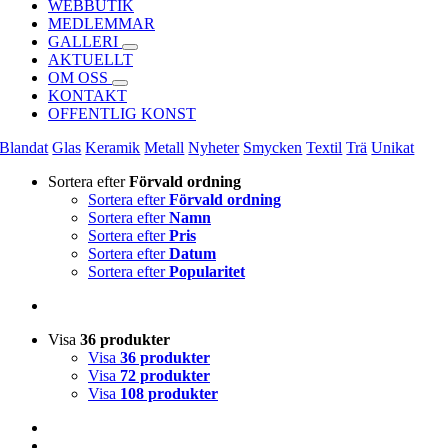
WEBBUTIK
MEDLEMMAR
GALLERI
AKTUELLT
OM OSS
KONTAKT
OFFENTLIG KONST
Blandat
Glas
Keramik
Metall
Nyheter
Smycken
Textil
Trä
Unikat
Sortera efter
Förvald ordning
Sortera efter
Förvald ordning
Sortera efter
Namn
Sortera efter
Pris
Sortera efter
Datum
Sortera efter
Popularitet
Visa
36 produkter
Visa
36 produkter
Visa
72 produkter
Visa
108 produkter