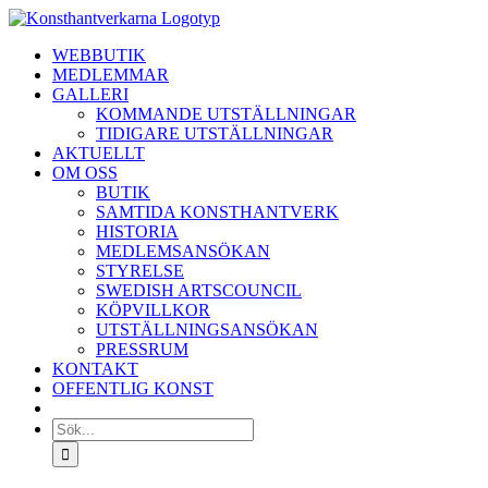
Fortsätt
till
WEBBUTIK
innehållet
MEDLEMMAR
GALLERI
KOMMANDE UTSTÄLLNINGAR
TIDIGARE UTSTÄLLNINGAR
AKTUELLT
OM OSS
BUTIK
SAMTIDA KONSTHANTVERK
HISTORIA
MEDLEMSANSÖKAN
STYRELSE
SWEDISH ARTSCOUNCIL
KÖPVILLKOR
UTSTÄLLNINGSANSÖKAN
PRESSRUM
KONTAKT
OFFENTLIG KONST
Sök
efter: