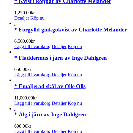
har
* Kvist i koppar av Charlotte Melander
flera
varianter.
1,250.00
kr
De
Detaljer
Köp nu
olika
alternativen
* Förgylld ginkgokvist av Charlotte Melander
kan
väljas
6,500.00
kr
på
Lägg till i varukorg
Detaljer
Köp nu
produktsidan
* Fladdermus i järn av Inge Dahlgren
650.00
kr
Lägg till i varukorg
Detaljer
Köp nu
* Emaljerad skål av Olle Olls
11,000.00
kr
Lägg till i varukorg
Detaljer
Köp nu
* Älg i järn av Inge Dahlgren
600.00
kr
Lägg till i varukorg
Detaljer
Köp nu