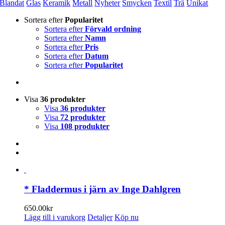
Blandat
Glas
Keramik
Metall
Nyheter
Smycken
Textil
Trä
Unikat
Sortera efter
Popularitet
Sortera efter
Förvald ordning
Sortera efter
Namn
Sortera efter
Pris
Sortera efter
Datum
Sortera efter
Popularitet
Visa
36 produkter
Visa
36 produkter
Visa
72 produkter
Visa
108 produkter
* Fladdermus i järn av Inge Dahlgren
650.00
kr
Lägg till i varukorg
Detaljer
Köp nu