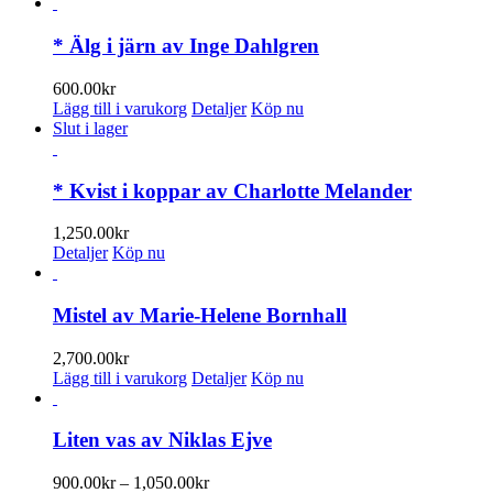
* Älg i järn av Inge Dahlgren
600.00
kr
Lägg till i varukorg
Detaljer
Köp nu
Slut i lager
* Kvist i koppar av Charlotte Melander
1,250.00
kr
Detaljer
Köp nu
Mistel av Marie-Helene Bornhall
2,700.00
kr
Lägg till i varukorg
Detaljer
Köp nu
Liten vas av Niklas Ejve
Prisintervall:
900.00
kr
–
1,050.00
kr