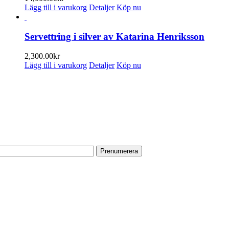
Lägg till i varukorg
Detaljer
Köp nu
Servettring i silver av Katarina Henriksson
2,300.00
kr
Lägg till i varukorg
Detaljer
Köp nu
PRENUMERERA PÅ VÅRT NYHETSBREV
Få information om utställningar, vernissager, nyheter i butiken och
annat från Konsthantverkarna.
Din e-postadress:
HITTA TILL OSS
Vår butik med galleri ligger centralt vid Slussen. Nära både tunnelbana
och bussar.
Södermalmstorg 4