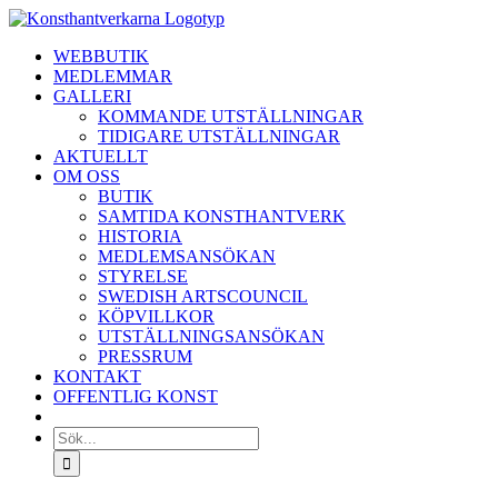
Fortsätt
till
WEBBUTIK
innehållet
MEDLEMMAR
GALLERI
KOMMANDE UTSTÄLLNINGAR
TIDIGARE UTSTÄLLNINGAR
AKTUELLT
OM OSS
BUTIK
SAMTIDA KONSTHANTVERK
HISTORIA
MEDLEMSANSÖKAN
STYRELSE
SWEDISH ARTSCOUNCIL
KÖPVILLKOR
UTSTÄLLNINGSANSÖKAN
PRESSRUM
KONTAKT
OFFENTLIG KONST
Sök
efter: