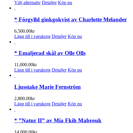
Den
900.00kr
Välj alternativ
Detaljer
Köp nu
här
till
produkten
1,050.00kr
har
* Förgylld ginkgokvist av Charlotte Melander
flera
varianter.
6,500.00
kr
De
Lägg till i varukorg
Detaljer
Köp nu
olika
alternativen
kan
* Emaljerad skål av Olle Olls
väljas
på
11,000.00
kr
produktsidan
Lägg till i varukorg
Detaljer
Köp nu
Ljusstake Marie Fernström
2,800.00
kr
Lägg till i varukorg
Detaljer
Köp nu
* ”Natur II” av Mia Fkih Mabrouk
14,000.00
kr