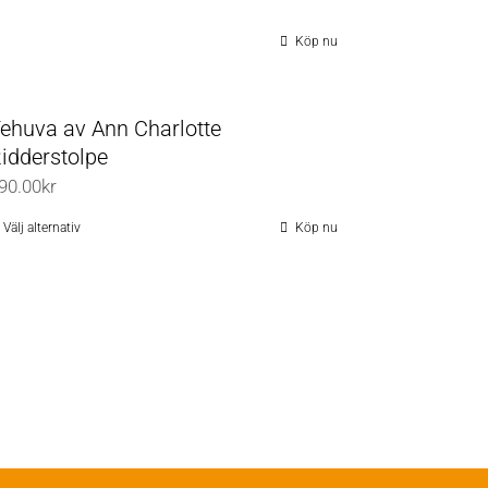
Köp nu
ehuva av Ann Charlotte
idderstolpe
90.00
kr
Välj alternativ
Köp nu
Den
här
produkten
har
flera
varianter.
De
olika
alternativen