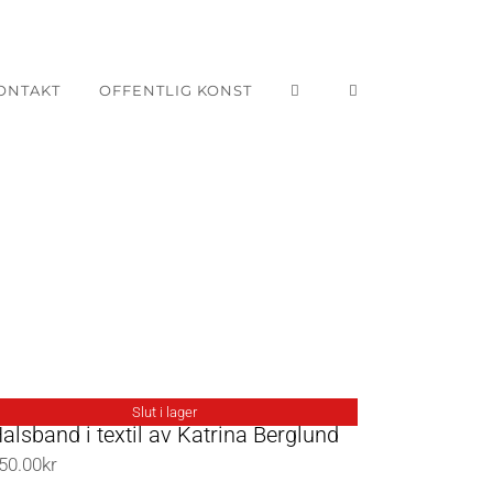
ONTAKT
OFFENTLIG KONST
Slut i lager
alsband i textil av Katrina Berglund
50.00
kr