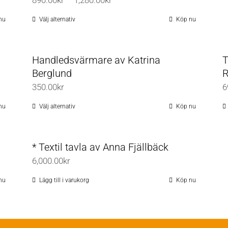
890.00
kr
–
1,280.00
kr
890.00kr
nu
Välj alternativ
Köp nu
Den
till
här
1,280.00kr
produkten
Handledsvärmare av Katrina
T
har
Berglund
R
flera
350.00
kr
6
varianter.
De
nu
Välj alternativ
Köp nu
Den
olika
här
alternativen
produkten
* Textil tavla av Anna Fjällbäck
kan
har
6,000.00
kr
väljas
flera
på
varianter.
nu
Lägg till i varukorg
Köp nu
produktsidan
De
olika
alternativen