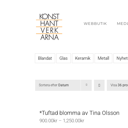
Fortsätt
till
innehållet
WEBBUTIK
MED
Blandat
Glas
Keramik
Metall
Nyhet
Sortera efter
Datum
Visa
36 pro
*Tuftad blomma av Tina Olsson
Prisintervall:
900.00
kr
–
1,250.00
kr