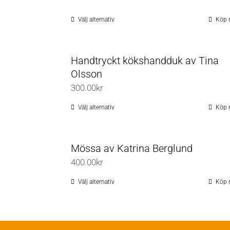
900.00kr
till
Välj alternativ
Köp 
Den
1,250.00kr
här
produkten
Handtryckt kökshandduk av Tina
har
Olsson
flera
300.00
kr
varianter.
De
Välj alternativ
Köp 
Den
olika
här
alternativen
produkten
Mössa av Katrina Berglund
kan
har
400.00
kr
väljas
flera
på
varianter.
Välj alternativ
Köp 
Den
produktsidan
De
här
olika
produkten
alternativen
har