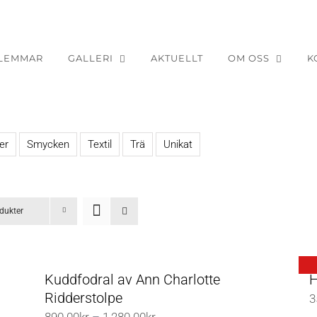
LEMMAR
GALLERI
AKTUELLT
OM OSS
K
er
Smycken
Textil
Trä
Unikat
dukter
Kuddfodral av Ann Charlotte
H
Ridderstolpe
3
Prisintervall: