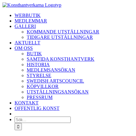
Fortsätt
till
WEBBUTIK
innehållet
MEDLEMMAR
GALLERI
KOMMANDE UTSTÄLLNINGAR
TIDIGARE UTSTÄLLNINGAR
AKTUELLT
OM OSS
BUTIK
SAMTIDA KONSTHANTVERK
HISTORIA
MEDLEMSANSÖKAN
STYRELSE
SWEDISH ARTSCOUNCIL
KÖPVILLKOR
UTSTÄLLNINGSANSÖKAN
PRESSRUM
KONTAKT
OFFENTLIG KONST
Sök
efter: