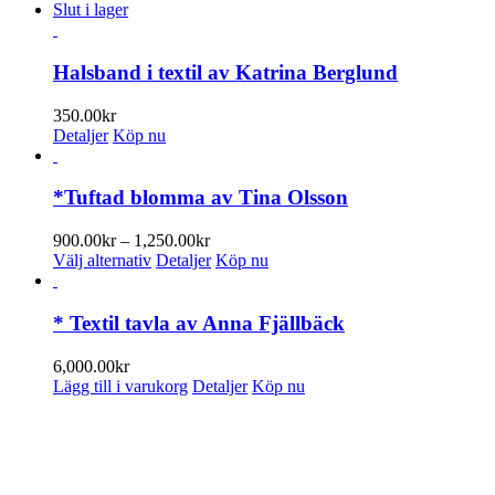
olika
här
Slut i lager
alternativen
produkten
kan
har
väljas
flera
Halsband i textil av Katrina Berglund
på
varianter.
produktsidan
De
350.00
kr
olika
Detaljer
Köp nu
alternativen
kan
väljas
*Tuftad blomma av Tina Olsson
på
produktsidan
Prisintervall:
900.00
kr
–
1,250.00
kr
Den
900.00kr
Välj alternativ
Detaljer
Köp nu
här
till
produkten
1,250.00kr
har
* Textil tavla av Anna Fjällbäck
flera
varianter.
6,000.00
kr
De
Lägg till i varukorg
Detaljer
Köp nu
olika
alternativen
PRENUMERERA PÅ VÅRT NYHETSBREV
kan
väljas
Få information om utställningar, vernissager, nyheter i butiken och
på
annat från Konsthantverkarna.