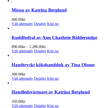
här
produkten
har
Mössa av Katrina Berglund
flera
varianter.
400.00
kr
De
Den
Välj alternativ
Detaljer
Köp nu
olika
här
alternativen
produkten
kan
har
Kuddfodral av Ann Charlotte Ridderstolpe
väljas
flera
på
varianter.
Prisintervall:
890.00
kr
–
1,280.00
kr
produktsidan
De
Den
890.00kr
Välj alternativ
Detaljer
Köp nu
olika
här
till
alternativen
produkten
1,280.00kr
kan
har
Handtryckt kökshandduk av Tina Olsson
väljas
flera
på
varianter.
300.00
kr
produktsidan
De
Den
Välj alternativ
Detaljer
Köp nu
olika
här
alternativen
produkten
kan
har
Handledsvärmare av Katrina Berglund
väljas
flera
på
varianter.
350.00
kr
produktsidan
De
Den
Välj alternativ
Detaljer
Köp nu