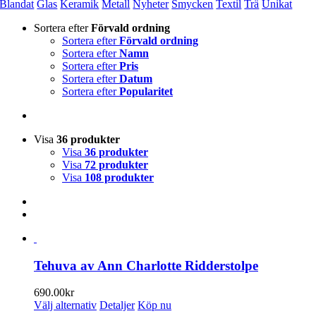
Blandat
Glas
Keramik
Metall
Nyheter
Smycken
Textil
Trä
Unikat
Sortera efter
Förvald ordning
Sortera efter
Förvald ordning
Sortera efter
Namn
Sortera efter
Pris
Sortera efter
Datum
Sortera efter
Popularitet
Visa
36 produkter
Visa
36 produkter
Visa
72 produkter
Visa
108 produkter
Tehuva av Ann Charlotte Ridderstolpe
690.00
kr
Den
Välj alternativ
Detaljer
Köp nu