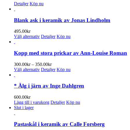
400.00kr
Detaljer
Köp nu
till
460.00kr
Blank ask i keramik av Jonas Lindholm
495.00
kr
Den
Välj alternativ
Detaljer
Köp nu
här
produkten
har
Kopp med stora prickar av Ann-Louise Roman
flera
varianter.
Prisintervall:
300.00
kr
–
350.00
kr
De
Den
300.00kr
Välj alternativ
Detaljer
Köp nu
olika
här
till
alternativen
produkten
350.00kr
kan
har
* Älg i järn av Inge Dahlgren
väljas
flera
på
varianter.
600.00
kr
produktsidan
De
Lägg till i varukorg
Detaljer
Köp nu
olika
Slut i lager
alternativen
kan
väljas
Pastaskål i keramik av Calle Forsberg
på