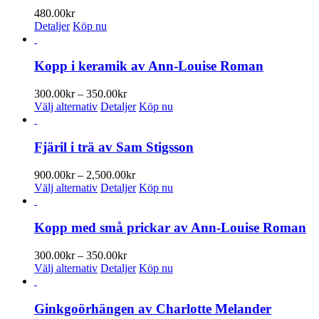
produktsidan
480.00
kr
Detaljer
Köp nu
Kopp i keramik av Ann-Louise Roman
Prisintervall:
300.00
kr
–
350.00
kr
Den
300.00kr
Välj alternativ
Detaljer
Köp nu
här
till
produkten
350.00kr
har
Fjäril i trä av Sam Stigsson
flera
varianter.
Prisintervall:
900.00
kr
–
2,500.00
kr
De
Den
900.00kr
Välj alternativ
Detaljer
Köp nu
olika
här
till
alternativen
produkten
2,500.00kr
kan
har
Kopp med små prickar av Ann-Louise Roman
väljas
flera
på
varianter.
Prisintervall:
300.00
kr
–
350.00
kr
produktsidan
De
Den
300.00kr
Välj alternativ
Detaljer
Köp nu
olika
här
till
alternativen
produkten
350.00kr
kan
har
Ginkgoörhängen av Charlotte Melander
väljas
flera