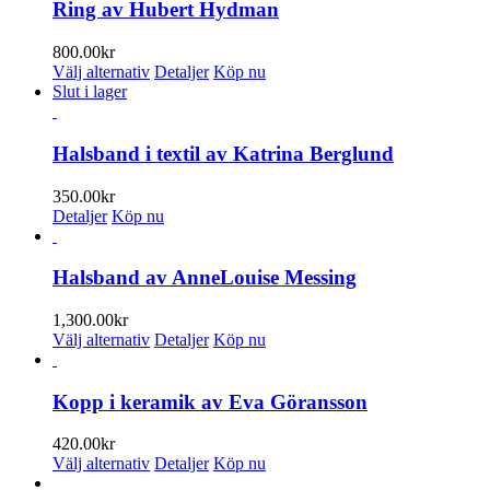
Ring av Hubert Hydman
800.00
kr
Den
Välj alternativ
Detaljer
Köp nu
här
Slut i lager
produkten
har
flera
Halsband i textil av Katrina Berglund
varianter.
De
350.00
kr
olika
Detaljer
Köp nu
alternativen
kan
väljas
Halsband av AnneLouise Messing
på
produktsidan
1,300.00
kr
Den
Välj alternativ
Detaljer
Köp nu
här
produkten
har
Kopp i keramik av Eva Göransson
flera
varianter.
420.00
kr
De
Den
Välj alternativ
Detaljer
Köp nu
olika
här