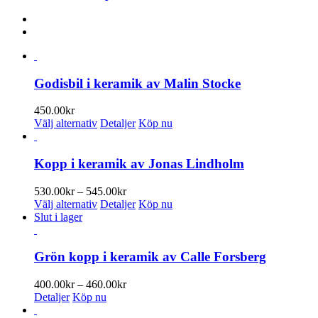
Godisbil i keramik av Malin Stocke
450.00
kr
Den
Välj alternativ
Detaljer
Köp nu
här
produkten
har
Kopp i keramik av Jonas Lindholm
flera
varianter.
Prisintervall:
530.00
kr
–
545.00
kr
De
Den
530.00kr
Välj alternativ
Detaljer
Köp nu
olika
här
till
Slut i lager
alternativen
produkten
545.00kr
kan
har
väljas
flera
Grön kopp i keramik av Calle Forsberg
på
varianter.
produktsidan
De
Prisintervall:
400.00
kr
–
460.00
kr
olika
400.00kr
Detaljer
Köp nu
alternativen
till