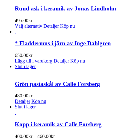
kan
460.00kr
väljas
Rund ask i keramik av Jonas Lindholm
på
produktsidan
495.00
kr
Den
Välj alternativ
Detaljer
Köp nu
här
produkten
har
* Fladdermus i järn av Inge Dahlgren
flera
varianter.
650.00
kr
De
Lägg till i varukorg
Detaljer
Köp nu
olika
Slut i lager
alternativen
kan
väljas
Grön pastaskål av Calle Forsberg
på
produktsidan
480.00
kr
Detaljer
Köp nu
Slut i lager
Kopp i keramik av Calle Forsberg
Prisintervall:
400.00
kr
–
460.00
kr