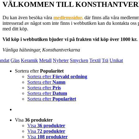
VÄLKOMMEN TILL KONSTHANTVER
Du kan även besöka våra
medlemssidor,
där finns alla våra medlemm
intresserad av något som inte finns i webbutiken kan du kontakta oss p
med ditt köp.
Vid köp i webbutiken bjuder vi på frakten vid köp över 1000 kr.
Vänliga hälsningar, Konsthantverkarna
andat
Glas
Keramik
Metall
Nyheter
Smycken
Textil
Trä
Unikat
Sortera efter
Popularitet
Sortera efter
Förvald ordning
Sortera efter
Namn
Sortera efter
Pris
Sortera efter
Datum
Sortera efter
Popularitet
Visa
36 produkter
Visa
36 produkter
Visa
72 produkter
Visa
108 produkter