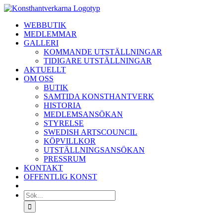
Fortsätt
till
WEBBUTIK
innehållet
MEDLEMMAR
GALLERI
KOMMANDE UTSTÄLLNINGAR
TIDIGARE UTSTÄLLNINGAR
AKTUELLT
OM OSS
BUTIK
SAMTIDA KONSTHANTVERK
HISTORIA
MEDLEMSANSÖKAN
STYRELSE
SWEDISH ARTSCOUNCIL
KÖPVILLKOR
UTSTÄLLNINGSANSÖKAN
PRESSRUM
KONTAKT
OFFENTLIG KONST
Sök
efter: