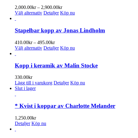
på
varianter.
Prisintervall:
2,000.00
kr
–
2,900.00
kr
produktsidan
De
Den
2,000.00kr
Välj alternativ
Detaljer
Köp nu
olika
här
till
alternativen
produkten
2,900.00kr
kan
har
Stapelbar kopp av Jonas Lindholm
väljas
flera
på
varianter.
Prisintervall:
410.00
kr
–
495.00
kr
produktsidan
De
Den
410.00kr
Välj alternativ
Detaljer
Köp nu
olika
här
till
alternativen
produkten
495.00kr
kan
har
Kopp i keramik av Malin Stocke
väljas
flera
på
varianter.
330.00
kr
produktsidan
De
Lägg till i varukorg
Detaljer
Köp nu
olika
Slut i lager
alternativen
kan
väljas
* Kvist i koppar av Charlotte Melander
på
produktsidan
1,250.00
kr
Detaljer
Köp nu