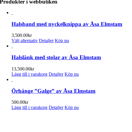
Produkter i webbutiken
Halsband med nyckelknippa av Åsa Elmstam
3,500.00
kr
Den
Välj alternativ
Detaljer
Köp nu
här
produkten
har
Halslänk med stolar av Åsa Elmstam
flera
varianter.
13,500.00
kr
De
Lägg till i varukorg
Detaljer
Köp nu
olika
alternativen
kan
Örhänge ”Galge” av Åsa Elmstam
väljas
på
500.00
kr
produktsidan
Lägg till i varukorg
Detaljer
Köp nu
PRENUMERERA PÅ VÅRT NYHETSBREV
Få information om utställningar, vernissager, nyheter i butiken och