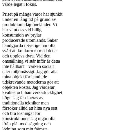
värde legat i fokus.
Priset på många varor har sjunkit
under en lång tid på grund av
produktion i låglöneländer. Vi
har vant oss vid billig
konsumtion av prylar
producerade utomlands. Saker
handgjorda i Sverige har ofta
svårt att konkurrera med detta
och upplevs dyra. Vid den
omställning vi står inför är detta
inte hållbart – varken socialt
eller miljömässigt. Jag gör alla
mina objekt för hand, de
tidskrävande metoderna gör att
objekten kostar. Jag värderar
kvalitet och hantverksskicklighet
högt. Jag fascineras av
traditionella tekniker men
försöker alltid att hitta nya sett
och bra lösningar för
konstruktioner. Jag utgår ofta
ifrån plåt med sågning och
lödning som mitt främsta