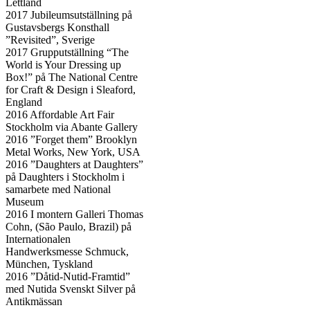
Lettland
2017 Jubileumsutställning på
Gustavsbergs Konsthall
”Revisited”, Sverige
2017 Grupputställning “The
World is Your Dressing up
Box!” på The National Centre
for Craft & Design i Sleaford,
England
2016 Affordable Art Fair
Stockholm via Abante Gallery
2016 ”Forget them” Brooklyn
Metal Works, New York, USA
2016 ”Daughters at Daughters”
på Daughters i Stockholm i
samarbete med National
Museum
2016 I montern Galleri Thomas
Cohn, (São Paulo, Brazil) på
Internationalen
Handwerksmesse Schmuck,
München, Tyskland
2016 ”Dåtid-­Nutid-­Framtid”
med Nutida Svenskt Silver på
Antikmässan