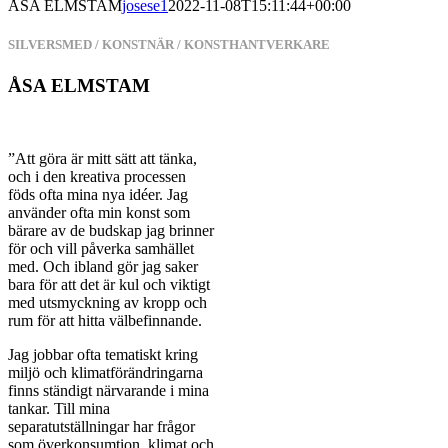
ÅSA ELMSTAM
josese1
2022-11-08T15:11:44+00:00
SILVERSMED / KONSTNÄR / KONSTHANTVERKARE
ÅSA ELMSTAM
”Att göra är mitt sätt att tänka,
och i den kreativa processen
föds ofta mina nya idéer. Jag
använder ofta min konst som
bärare av de budskap jag brinner
för och vill påverka samhället
med. Och ibland gör jag saker
bara för att det är kul och viktigt
med utsmyckning av kropp och
rum för att hitta välbefinnande.
Jag jobbar ofta tematiskt kring
miljö och klimatförändringarna
finns ständigt närvarande i mina
tankar. Till mina
separatutställningar har frågor
som överkonsumtion, klimat och