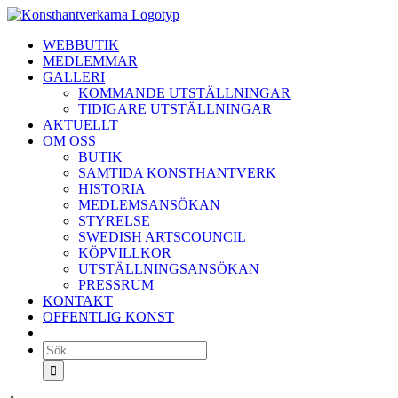
Fortsätt
till
WEBBUTIK
innehållet
MEDLEMMAR
GALLERI
KOMMANDE UTSTÄLLNINGAR
TIDIGARE UTSTÄLLNINGAR
AKTUELLT
OM OSS
BUTIK
SAMTIDA KONSTHANTVERK
HISTORIA
MEDLEMSANSÖKAN
STYRELSE
SWEDISH ARTSCOUNCIL
KÖPVILLKOR
UTSTÄLLNINGSANSÖKAN
PRESSRUM
KONTAKT
OFFENTLIG KONST
Sök
efter: