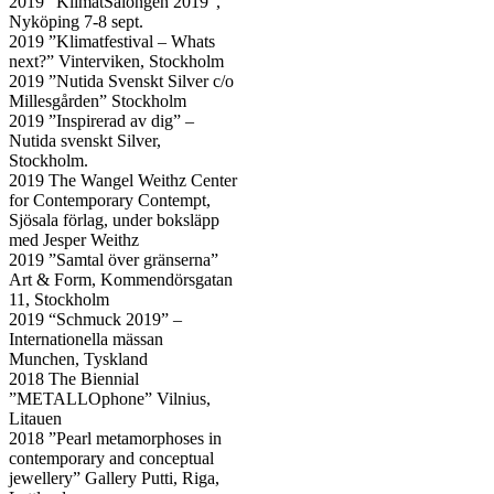
2019 ”KlimatSalongen 2019”,
Nyköping 7-8 sept.
2019 ”Klimatfestival – Whats
next?” Vinterviken, Stockholm
2019 ”Nutida Svenskt Silver c/o
Millesgården” Stockholm
2019 ”Inspirerad av dig” –
Nutida svenskt Silver,
Stockholm.
2019 The Wangel Weithz Center
for Contemporary Contempt,
Sjösala förlag, under boksläpp
med Jesper Weithz
2019 ”Samtal över gränserna”
Art & Form, Kommendörsgatan
11, Stockholm
2019 “Schmuck 2019” –
Internationella mässan
Munchen, Tyskland
2018 The Biennial
”METALLOphone” Vilnius,
Litauen
2018 ”Pearl metamorphoses in
contemporary and conceptual
jewellery” Gallery Putti, Riga,