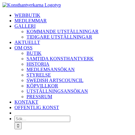
Fortsätt
till
WEBBUTIK
innehållet
MEDLEMMAR
GALLERI
KOMMANDE UTSTÄLLNINGAR
TIDIGARE UTSTÄLLNINGAR
AKTUELLT
OM OSS
BUTIK
SAMTIDA KONSTHANTVERK
HISTORIA
MEDLEMSANSÖKAN
STYRELSE
SWEDISH ARTSCOUNCIL
KÖPVILLKOR
UTSTÄLLNINGSANSÖKAN
PRESSRUM
KONTAKT
OFFENTLIG KONST
Sök
efter: