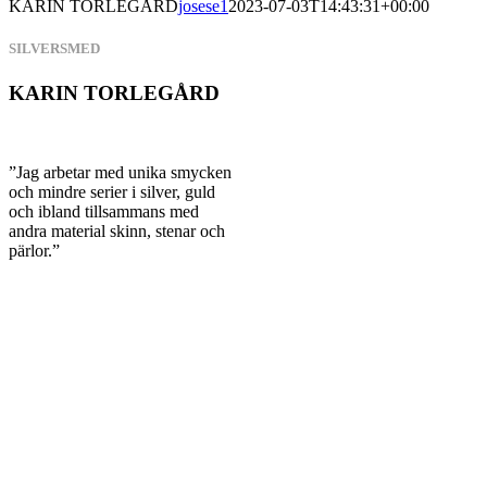
KARIN TORLEGÅRD
josese1
2023-07-03T14:43:31+00:00
SILVERSMED
KARIN TORLEGÅRD
”Jag arbetar med unika smycken
och mindre serier i silver, guld
och ibland tillsammans med
andra material skinn, stenar och
pärlor.”