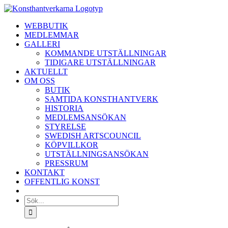
Fortsätt
till
WEBBUTIK
innehållet
MEDLEMMAR
GALLERI
KOMMANDE UTSTÄLLNINGAR
TIDIGARE UTSTÄLLNINGAR
AKTUELLT
OM OSS
BUTIK
SAMTIDA KONSTHANTVERK
HISTORIA
MEDLEMSANSÖKAN
STYRELSE
SWEDISH ARTSCOUNCIL
KÖPVILLKOR
UTSTÄLLNINGSANSÖKAN
PRESSRUM
KONTAKT
OFFENTLIG KONST
Sök
efter: