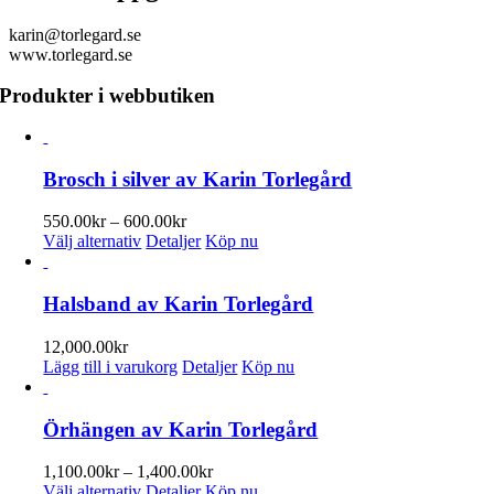
karin@torlegard.se
www.torlegard.se
Produkter i webbutiken
Brosch i silver av Karin Torlegård
Prisintervall:
550.00
kr
–
600.00
kr
Den
550.00kr
Välj alternativ
Detaljer
Köp nu
här
till
produkten
600.00kr
har
Halsband av Karin Torlegård
flera
varianter.
12,000.00
kr
De
Lägg till i varukorg
Detaljer
Köp nu
olika
alternativen
kan
Örhängen av Karin Torlegård
väljas
på
Prisintervall:
1,100.00
kr
–
1,400.00
kr
produktsidan
Den
1,100.00kr
Välj alternativ
Detaljer
Köp nu