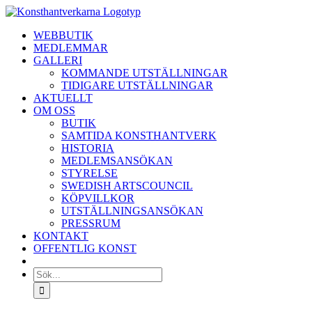
Fortsätt
till
WEBBUTIK
innehållet
MEDLEMMAR
GALLERI
KOMMANDE UTSTÄLLNINGAR
TIDIGARE UTSTÄLLNINGAR
AKTUELLT
OM OSS
BUTIK
SAMTIDA KONSTHANTVERK
HISTORIA
MEDLEMSANSÖKAN
STYRELSE
SWEDISH ARTSCOUNCIL
KÖPVILLKOR
UTSTÄLLNINGSANSÖKAN
PRESSRUM
KONTAKT
OFFENTLIG KONST
Sök
efter: