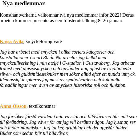
Nya medlemmar
Konsthantverkarna välkomnar två nya medlemmar inför 2022! Deras
arbeten kommer presenteras i en fönsterutställning 8–26 januari.
Kajsa Avila
, smyckeformgivare
Jag har arbetat med smycken i olika sorters kategorier och
konstallationer i snart 30 år. Nu arbetar jag heltid med
smycketillverkning i min ateljé i G-studion i Gustavsberg. Jag arbetar
främst med unisexsmycken och använder mig oftast av traditionella
silver- och guldsmidestekniker men söker alltid efter ett nutida uttryck.
Idémässigt inspireras jag mest av symbolvärden och kulturella
föreställningar men även av smyckets historiska roll och funktion.
Anna Olsson
, textilkonstnär
Jag försöker förstå världen i min vävstol och bildvävarna blir mitt svar
till förändring. Jag väver för att jag vill berätta något. Jag lyssnar, ser
och möter människor. Jag tänker, grubblar och det uppstår bilder.
Bilder som sedan blir till bildvävar.