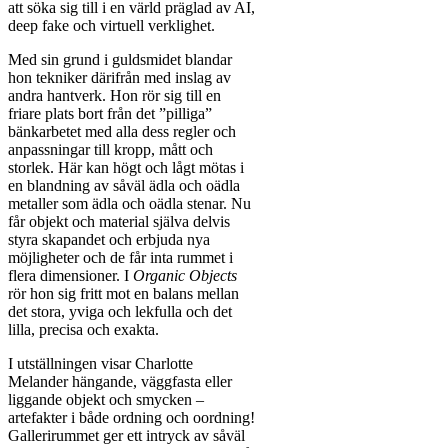
att söka sig till i en värld präglad av AI,
deep fake och virtuell verklighet.
Med sin grund i guldsmidet blandar
hon tekniker därifrån med inslag av
andra hantverk. Hon rör sig till en
friare plats bort från det ”pilliga”
bänkarbetet med alla dess regler och
anpassningar till kropp, mått och
storlek. Här kan högt och lågt mötas i
en blandning av såväl ädla och oädla
metaller som ädla och oädla stenar. Nu
får objekt och material själva delvis
styra skapandet och erbjuda nya
möjligheter och de får inta rummet i
flera dimensioner. I
Organic Objects
rör hon sig fritt mot en balans mellan
det stora, yviga och lekfulla och det
lilla, precisa och exakta.
I utställningen visar Charlotte
Melander hängande, väggfasta eller
liggande objekt och smycken –
artefakter i både ordning och oordning!
Gallerirummet ger ett intryck av såväl