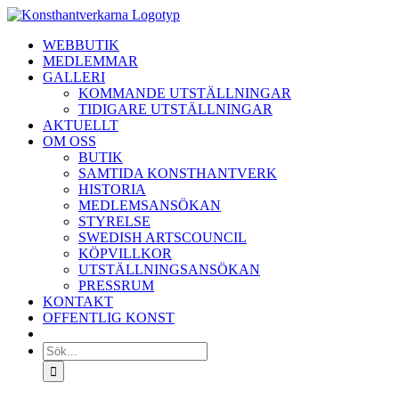
Fortsätt
till
WEBBUTIK
innehållet
MEDLEMMAR
GALLERI
KOMMANDE UTSTÄLLNINGAR
TIDIGARE UTSTÄLLNINGAR
AKTUELLT
OM OSS
BUTIK
SAMTIDA KONSTHANTVERK
HISTORIA
MEDLEMSANSÖKAN
STYRELSE
SWEDISH ARTSCOUNCIL
KÖPVILLKOR
UTSTÄLLNINGSANSÖKAN
PRESSRUM
KONTAKT
OFFENTLIG KONST
Sök
efter: