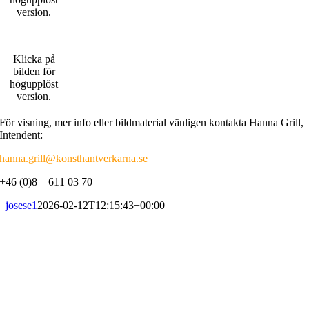
version.
Klicka på
bilden för
högupplöst
version.
För visning, mer info eller bildmaterial vänligen kontakta Hanna Grill,
Intendent:
hanna.grill@konsthantverkarna.se
+46 (0)8 – 611 03 70
josese1
2026-02-12T12:15:43+00:00
PRENUMERERA PÅ VÅRT NYHETSBREV
Få information om utställningar, vernissager, nyheter i butiken och
annat från Konsthantverkarna.
Din e-postadress: