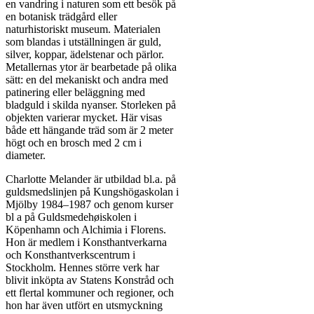
en vandring i naturen som ett besök på
en botanisk trädgård eller
naturhistoriskt museum. Materialen
som blandas i utställningen är guld,
silver, koppar, ädelstenar och pärlor.
Metallernas ytor är bearbetade på olika
sätt: en del mekaniskt och andra med
patinering eller beläggning med
bladguld i skilda nyanser. Storleken på
objekten varierar mycket. Här visas
både ett hängande träd som är 2 meter
högt och en brosch med 2 cm i
diameter.
Charlotte Melander är utbildad bl.a. på
guldsmedslinjen på Kungshögaskolan i
Mjölby 1984–1987 och genom kurser
bl a på Guldsmedehøiskolen i
Köpenhamn och Alchimia i Florens.
Hon är medlem i Konsthantverkarna
och Konsthantverkscentrum i
Stockholm. Hennes större verk har
blivit inköpta av Statens Konstråd och
ett flertal kommuner och regioner, och
hon har även utfört en utsmyckning