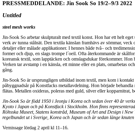
PRESSMEDDELANDE: Jin Sook So 19/2–9/3 2022
Untitled
steel mesh works
Jin-Sook So arbetar skulpturalt med textil konst. Hon har ett helt eget 
verk av tunna stålnät. Den textila känslan framhävs av sömmar, veck o
detaljer eller målade applikationer. I hennes både två– och tredimensi
former och djup, en slags trompe l´oeil. Ofta återkommande är skålform
koreansk textil, som lapptäcken och omslagsdukar förekommer. Hon hämta
Verken tar avstamp i en känsla, ett minne eller en plats, omarbetas o
gång.
Jin-Sook So är ursprungligen utbildad inom textil, men kom i kontakt 
påbyggnadsår på Konstfacks metallavdelning. Hon började behandla me
flätas. Metallen oxideras, poleras med guld, silver eller kopparnitrat
Jin-Sook So är född 1950 i Jeonju i Korea och sedan över 40 år verks
Kyoto i Japan och på Konstfack i Stockholm. Hon finns representer
Röhsska Museet, Statens konstråd, Museum of Art and Design i New 
regelbundet ut i Sverige, Korea och Japan och är sedan länge knuten t
Vernissage lördag 2 april kl 11–16.