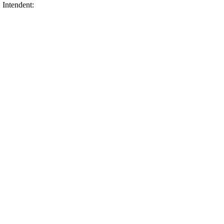
 Intendent:
från Konsthantverkarna.