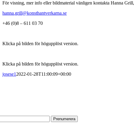
För visning, mer info eller bildmaterial vänligen kontakta Hanna Grill,
hanna.grill@konsthantverkarna.se
+46 (0)8 – 611 03 70
Klicka på bilden för högupplöst version.
Klicka på bilden för högupplöst version.
josese1
2022-01-28T11:00:09+00:00
ENUMERERA PÅ VÅRT NYHETSBREV
 information om utställningar, vernissager, nyheter i butiken och annat 
n e-postadress:
TA TILL OSS