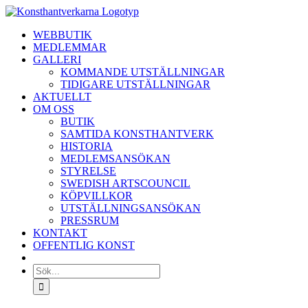
Fortsätt
till
WEBBUTIK
innehållet
MEDLEMMAR
GALLERI
KOMMANDE UTSTÄLLNINGAR
TIDIGARE UTSTÄLLNINGAR
AKTUELLT
OM OSS
BUTIK
SAMTIDA KONSTHANTVERK
HISTORIA
MEDLEMSANSÖKAN
STYRELSE
SWEDISH ARTSCOUNCIL
KÖPVILLKOR
UTSTÄLLNINGSANSÖKAN
PRESSRUM
KONTAKT
OFFENTLIG KONST
Sök
efter: