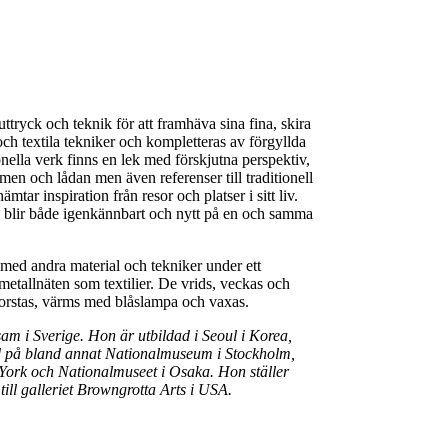
uttryck och teknik för att framhäva sina fina, skira
ch textila tekniker och kompletteras av förgyllda
onella verk finns en lek med förskjutna perspektiv,
en och lådan men även referenser till traditionell
r inspiration från resor och platser i sitt liv.
ch blir både igenkännbart och nytt på en och samma
med andra material och tekniker under ett
tallnäten som textilier. De vrids, veckas och
, borstas, värms med blåslampa och vaxas.
am i Sverige. Hon är utbildad i Seoul i Korea,
ad på bland annat Nationalmuseum i Stockholm,
York och Nationalmuseet i Osaka. Hon ställer
ill galleriet Browngrotta Arts i USA.