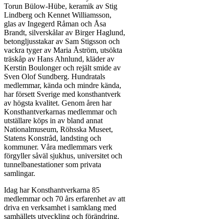
Torun Bülow-Hübe, keramik av Stig
Lindberg och Kennet Williamsson,
glas av Ingegerd Råman och Åsa
Brandt, silverskålar av Birger Haglund,
betongljusstakar av Sam Stigsson och
vackra tyger av Maria Åström, utsökta
träskåp av Hans Ahnlund, kläder av
Kerstin Boulonger och rejält smide av
Sven Olof Sundberg. Hundratals
medlemmar, kända och mindre kända,
har försett Sverige med konsthantverk
av högsta kvalitet. Genom åren har
Konsthantverkarnas medlemmar och
utställare köps in av bland annat
Nationalmuseum, Röhsska Museet,
Statens Konstråd, landsting och
kommuner. Våra medlemmars verk
förgyller såväl sjukhus, universitet och
tunnelbanestationer som privata
samlingar.
Idag har Konsthantverkarna 85
medlemmar och 70 års erfarenhet av att
driva en verksamhet i samklang med
samhällets utveckling och förändring.