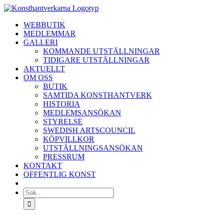
Fortsätt
till
WEBBUTIK
innehållet
MEDLEMMAR
GALLERI
KOMMANDE UTSTÄLLNINGAR
TIDIGARE UTSTÄLLNINGAR
AKTUELLT
OM OSS
BUTIK
SAMTIDA KONSTHANTVERK
HISTORIA
MEDLEMSANSÖKAN
STYRELSE
SWEDISH ARTSCOUNCIL
KÖPVILLKOR
UTSTÄLLNINGSANSÖKAN
PRESSRUM
KONTAKT
OFFENTLIG KONST
Sök
efter: