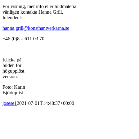
För visning, mer info eller bildmaterial
vänligen kontakta Hanna Grill,
Intendent:
hanna.grill@konsthantverkarna.se
+46 (0)8 – 611 03 70
Klicka på
bilden för
högupplöst
version.
Foto: Karin
Björkquist
josese1
2021-07-01T14:48:37+00:00
PRENUMERERA PÅ VÅRT NYHETSBREV
Få information om utställningar, vernissager, nyheter i butiken och
annat från Konsthantverkarna.