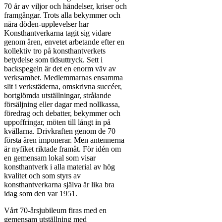
70 år av viljor och händelser, kriser och
framgångar. Trots alla bekymmer och
nära döden-upplevelser har
Konsthantverkarna tagit sig vidare
genom åren, envetet arbetande efter en
kollektiv tro på konsthantverkets
betydelse som tidsuttryck. Sett i
backspegeln är det en enorm väv av
verksamhet. Medlemmarnas ensamma
slit i verkstäderna, omskrivna succéer,
bortglömda utställningar, strålande
försäljning eller dagar med nollkassa,
föredrag och debatter, bekymmer och
uppoffringar, möten till långt in på
kvällarna. Drivkraften genom de 70
första åren imponerar. Men antennerna
är nyfiket riktade framåt. För idén om
en gemensam lokal som visar
konsthantverk i alla material av hög
kvalitet och som styrs av
konsthantverkarna själva är lika bra
idag som den var 1951.
Vårt 70-årsjubileum firas med en
gemensam utställning med