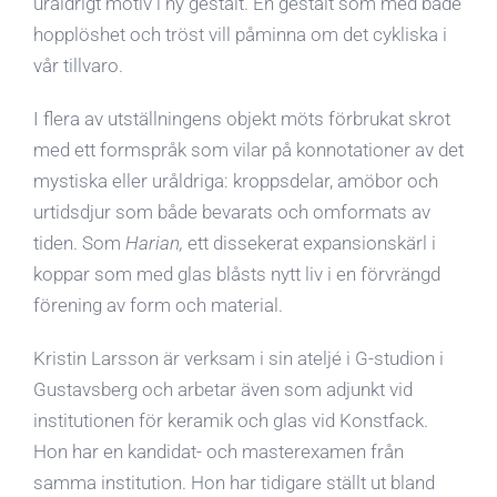
uråldrigt motiv i ny gestalt. En gestalt som med både
hopplöshet och tröst vill påminna om det cykliska i
vår tillvaro.
I flera av utställningens objekt möts förbrukat skrot
med ett formspråk som vilar på konnotationer av det
mystiska eller uråldriga: kroppsdelar, amöbor och
urtidsdjur som både bevarats och omformats av
tiden. Som
Harian,
ett dissekerat expansionskärl i
koppar som med glas blåsts nytt liv i en förvrängd
förening av form och material.
Kristin Larsson är verksam i sin ateljé i G-studion i
Gustavsberg och arbetar även som adjunkt vid
institutionen för keramik och glas vid Konstfack.
Hon har en kandidat- och masterexamen från
samma institution. Hon har tidigare ställt ut bland