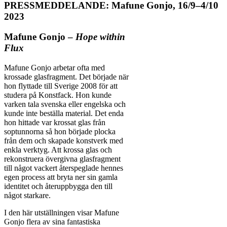
PRESSMEDDELANDE: Mafune Gonjo, 16/9–4/10
2023
Mafune Gonjo –
Hope within
Flux
Mafune Gonjo arbetar ofta med
krossade glasfragment. Det började när
hon flyttade till Sverige 2008 för att
studera på Konstfack. Hon kunde
varken tala svenska eller engelska och
kunde inte beställa material. Det enda
hon hittade var krossat glas från
soptunnorna så hon började plocka
från dem och skapade konstverk med
enkla verktyg. Att krossa glas och
rekonstruera övergivna glasfragment
till något vackert återspeglade hennes
egen process att bryta ner sin gamla
identitet och återuppbygga den till
något starkare.
I den här utställningen visar Mafune
Gonjo flera av sina fantastiska