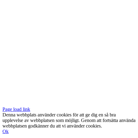
Vår butik med galleri ligger centralt vid Slussen. Nära både tunnelbana
och bussar.
Södermalmstorg 4
118 20 Stockholm
Tel: 08-611 03 70
E-post:
info@konsthantverkarna.se
ORDINARIE ÖPPETTIDER
Mån-Fre: 11–18
Lör: 11–16
KONSTHANTVERKARNA PÅ FACEBOOK & INSTAGRAM
Page load link
Denna webbplats använder cookies för att ge dig en så bra
upplevelse av webbplatsen som möjligt. Genom att fortsätta använda
webbplatsen godkänner du att vi använder cookies.
Ok
Till