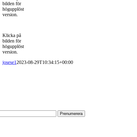
bilden för
högupplöst
version.
Klicka på
bilden för
högupplöst
version.
josese1
2023-08-29T10:34:15+00:00
PRENUMERERA PÅ VÅRT NYHETSBREV
Få information om utställningar, vernissager, nyheter i butiken och
annat från Konsthantverkarna.
Din e-postadress:
HITTA TILL OSS