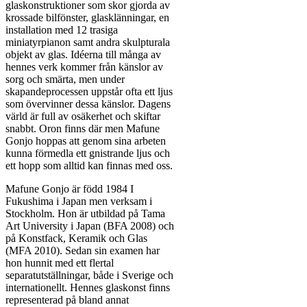
glaskonstruktioner som skor gjorda av
krossade bilfönster, glasklänningar, en
installation med 12 trasiga
miniatyrpianon samt andra skulpturala
objekt av glas. Idéerna till många av
hennes verk kommer från känslor av
sorg och smärta, men under
skapandeprocessen uppstår ofta ett ljus
som övervinner dessa känslor. Dagens
värld är full av osäkerhet och skiftar
snabbt. Oron finns där men Mafune
Gonjo hoppas att genom sina arbeten
kunna förmedla ett gnistrande ljus och
ett hopp som alltid kan finnas med oss.
Mafune Gonjo är född 1984 I
Fukushima i Japan men verksam i
Stockholm. Hon är utbildad på Tama
Art University i Japan (BFA 2008) och
på Konstfack, Keramik och Glas
(MFA 2010). Sedan sin examen har
hon hunnit med ett flertal
separatutställningar, både i Sverige och
internationellt. Hennes glaskonst finns
representerad på bland annat