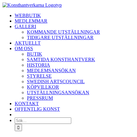
Fortsätt
till
WEBBUTIK
innehållet
MEDLEMMAR
GALLERI
KOMMANDE UTSTÄLLNINGAR
TIDIGARE UTSTÄLLNINGAR
AKTUELLT
OM OSS
BUTIK
SAMTIDA KONSTHANTVERK
HISTORIA
MEDLEMSANSÖKAN
STYRELSE
SWEDISH ARTSCOUNCIL
KÖPVILLKOR
UTSTÄLLNINGSANSÖKAN
PRESSRUM
KONTAKT
OFFENTLIG KONST
Sök
efter: