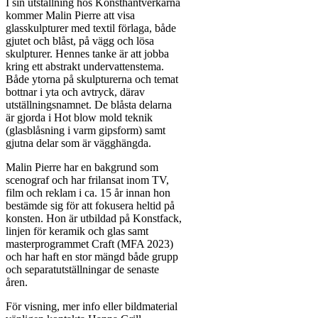
I sin utställning hos Konsthantverkarna
kommer Malin Pierre att visa
glasskulpturer med textil förlaga, både
gjutet och blåst, på vägg och lösa
skulpturer. Hennes tanke är att jobba
kring ett abstrakt undervattenstema.
Både ytorna på skulpturerna och temat
bottnar i yta och avtryck, därav
utställningsnamnet. De blåsta delarna
är gjorda i Hot blow mold teknik
(glasblåsning i varm gipsform) samt
gjutna delar som är vägghängda.
Malin Pierre har en bakgrund som
scenograf och har frilansat inom TV,
film och reklam i ca. 15 år innan hon
bestämde sig för att fokusera heltid på
konsten. Hon är utbildad på Konstfack,
linjen för keramik och glas samt
masterprogrammet Craft (MFA 2023)
och har haft en stor mängd både grupp
och separatutställningar de senaste
åren.
För visning, mer info eller bildmaterial