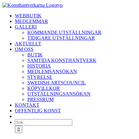
Fortsätt
till
WEBBUTIK
innehållet
MEDLEMMAR
GALLERI
KOMMANDE UTSTÄLLNINGAR
TIDIGARE UTSTÄLLNINGAR
AKTUELLT
OM OSS
BUTIK
SAMTIDA KONSTHANTVERK
HISTORIA
MEDLEMSANSÖKAN
STYRELSE
SWEDISH ARTSCOUNCIL
KÖPVILLKOR
UTSTÄLLNINGSANSÖKAN
PRESSRUM
KONTAKT
OFFENTLIG KONST
Sök
efter: