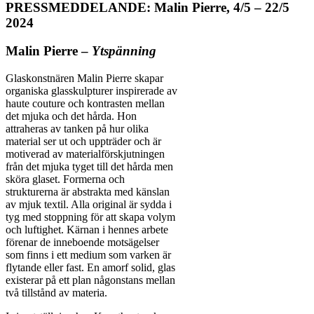
PRESSMEDDELANDE: Malin Pierre, 4/5 – 22/5
2024
Malin Pierre –
Ytspänning
Glaskonstnären Malin Pierre skapar
organiska glasskulpturer inspirerade av
haute couture och kontrasten mellan
det mjuka och det hårda. Hon
attraheras av tanken på hur olika
material ser ut och uppträder och är
motiverad av materialförskjutningen
från det mjuka tyget till det hårda men
sköra glaset. Formerna och
strukturerna är abstrakta med känslan
av mjuk textil. Alla original är sydda i
tyg med stoppning för att skapa volym
och luftighet. Kärnan i hennes arbete
förenar de inneboende motsägelser
som finns i ett medium som varken är
flytande eller fast. En amorf solid, glas
existerar på ett plan någonstans mellan
två tillstånd av materia.