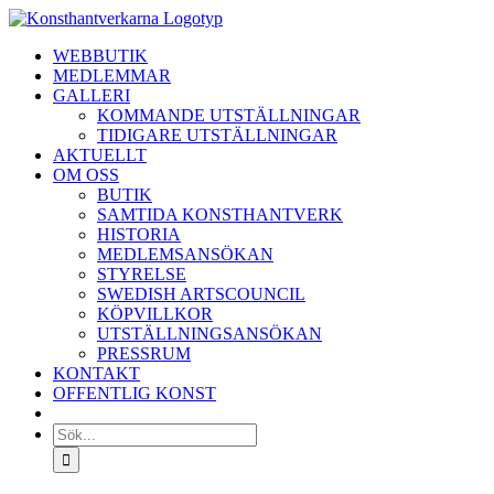
Fortsätt
till
WEBBUTIK
innehållet
MEDLEMMAR
GALLERI
KOMMANDE UTSTÄLLNINGAR
TIDIGARE UTSTÄLLNINGAR
AKTUELLT
OM OSS
BUTIK
SAMTIDA KONSTHANTVERK
HISTORIA
MEDLEMSANSÖKAN
STYRELSE
SWEDISH ARTSCOUNCIL
KÖPVILLKOR
UTSTÄLLNINGSANSÖKAN
PRESSRUM
KONTAKT
OFFENTLIG KONST
Sök
efter: