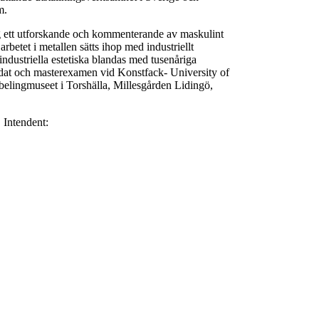
m.
ng ett utforskande och kommenterande av maskulint
rbetet i metallen sätts ihop med industriellt
industriella estetiska blandas med tusenåriga
idat och masterexamen vid Konstfack- University of
belingmuseet i Torshälla, Millesgården Lidingö,
 Intendent: