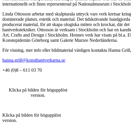
internationellt och finns representerad på Nationalmuseum i Stockhol
Linda Ottosson arbetar med skulpturala uttryck vars verk kretsar kri
dominerade platser, estetik och material. Det tidskrävande handgjorda a
producerat material, för att skapa ologiska möten och krockar, där det 
hantverkstekniker. Ottosson är verksam i Stockholm och har en kand
Art, Crafts and Design i Stockholm. Hennes verk har visats på bl.a. E
Konstepidemin Göteborg samt Galerie Marzee Nederländerna.
För visning, mer info eller bildmaterial vänligen kontakta Hanna Grill,
hanna.grill@konsthantverkarna.se
+46 (0)8 – 611 03 70
Klicka på bilden för högupplöst
version.
Klicka på bilden för högupplöst
version.