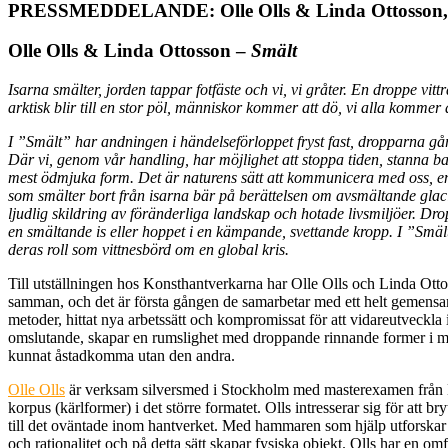
PRESSMEDDELANDE: Olle Olls & Linda Ottosson, 
Olle Olls & Linda Ottosson –
Smält
Isarna smälter, jorden tappar fotfäste och vi, vi gråter. En droppe vit
arktisk blir till en stor pöl, människor kommer att dö, vi alla kommer 
I ”
Smält”
har andningen i händelseförloppet fryst fast, dropparna går f
Där vi, genom vår handling, har möjlighet att stoppa tiden, stanna b
mest ödmjuka form. Det är naturens sätt att kommunicera med oss, en 
som smälter bort
från isarna bär på berättelsen om avsmältande glaci
ljudlig skildring av föränderliga landskap och hotade livsmiljöer. Dro
en smältande is eller hoppet i en kämpande, svettande kropp. I ”
Smäl
deras roll som vittnesbörd om en global kris.
Till utställningen hos Konsthantverkarna har Olle Olls och Linda Ottos
samman, och det är första gången de samarbetar med ett helt gemensamt
metoder, hittat nya arbetssätt och kompromissat för att vidareutveckla
omslutande, skapar en rumslighet med droppande rinnande former i me
kunnat åstadkomma utan den andra.
Olle Olls
är verksam silversmed i Stockholm med masterexamen från 
korpus (kärlformer) i det större formatet. Olls intresserar sig för att b
till det oväntade inom hantverket. Med hammaren som hjälp utforskar 
och rationalitet och på detta sätt skapar fysiska objekt. Olls har en o