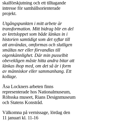
skalförskjutning och ett tilltagande
intresse för samhällsorienterade
projekt.
Utg
å
ngspunkten i mitt arbete är
transformation. Mitt bidrag blir en del
av kretsloppet som b
å
de l
änkas in i
historien samtidigt som det syftar till
att användas, omformas och slutligen
smältas ner eller förvandlas till
oigenkännlighet. Där min pusselbit
obevekligen m
å
ste hitta andra bitar att
länkas ihop med, om det så är i form
av människor eller sammanhang. Ett
kollage.
Åsa Lockners arbeten finns
representerade hos Nationalmuseum,
Röhsska museet, Rians Designmuseum
och Statens Konstråd.
Välkomna på vernissage, lördag den
11 januari kl. 11-16