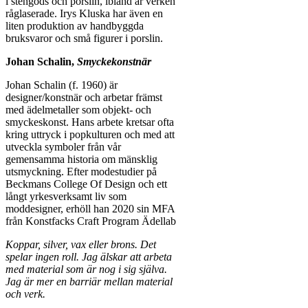
i stengods och porslin, ibland är verken
råglaserade. Irys Kluska har även en
liten produktion av handbyggda
bruksvaror och små figurer i porslin.
Johan Schalin,
Smyckekonstnär
Johan Schalin (f. 1960) är
designer/konstnär och arbetar främst
med ädelmetaller som objekt- och
smyckeskonst. Hans arbete kretsar ofta
kring uttryck i popkulturen och med att
utveckla symboler från vår
gemensamma historia om mänsklig
utsmyckning. Efter modestudier på
Beckmans College Of Design och ett
långt yrkesverksamt liv som
moddesigner, erhöll han 2020 sin MFA
från Konstfacks Craft Program Ädellab
Koppar, silver, vax eller brons. Det
spelar ingen roll. Jag älskar att arbeta
med material som är nog i sig själva.
Jag är mer en barriär mellan material
och verk.