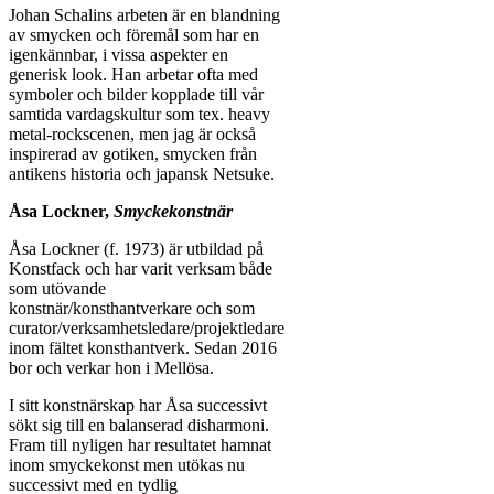
Johan Schalins arbeten är en blandning
av smycken och föremål som har en
igenkännbar, i vissa aspekter en
generisk look. Han arbetar ofta med
symboler och bilder kopplade till vår
samtida vardagskultur som tex. heavy
metal-rockscenen, men jag är också
inspirerad av gotiken, smycken från
antikens historia och japansk Netsuke.
Åsa Lockner,
Smyckekonstnär
Åsa Lockner (f. 1973) är utbildad på
Konstfack och har varit verksam både
som utövande
konstnär/konsthantverkare och som
curator/verksamhetsledare/projektledare
inom fältet konsthantverk. Sedan 2016
bor och verkar hon i Mellösa.
I sitt konstnärskap har Åsa successivt
sökt sig till en balanserad disharmoni.
Fram till nyligen har resultatet hamnat
inom smyckekonst men utökas nu
successivt med en tydlig