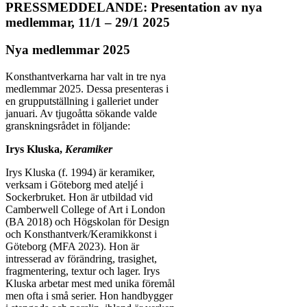
PRESSMEDDELANDE: Presentation av nya
medlemmar, 11/1 – 29/1 2025
Nya medlemmar 2025
Konsthantverkarna har valt in tre nya
medlemmar 2025. Dessa presenteras i
en grupputställning i galleriet under
januari. Av tjugoåtta sökande valde
granskningsrådet in följande:
Irys Kluska,
Keramiker
Irys Kluska (f. 1994) är keramiker,
verksam i Göteborg med ateljé i
Sockerbruket. Hon är utbildad vid
Camberwell College of Art i London
(BA 2018) och Högskolan för Design
och Konsthantverk/Keramikkonst i
Göteborg (MFA 2023). Hon är
intresserad av förändring, trasighet,
fragmentering, textur och lager. Irys
Kluska arbetar mest med unika föremål
men ofta i små serier. Hon handbygger