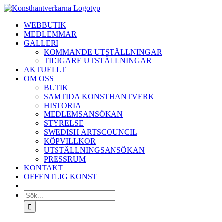
Fortsätt
till
WEBBUTIK
innehållet
MEDLEMMAR
GALLERI
KOMMANDE UTSTÄLLNINGAR
TIDIGARE UTSTÄLLNINGAR
AKTUELLT
OM OSS
BUTIK
SAMTIDA KONSTHANTVERK
HISTORIA
MEDLEMSANSÖKAN
STYRELSE
SWEDISH ARTSCOUNCIL
KÖPVILLKOR
UTSTÄLLNINGSANSÖKAN
PRESSRUM
KONTAKT
OFFENTLIG KONST
Sök
efter: