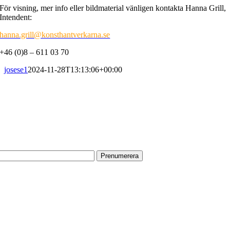
För visning, mer info eller bildmaterial vänligen kontakta Hanna Grill,
Intendent:
hanna.grill@konsthantverkarna.se
+46 (0)8 – 611 03 70
josese1
2024-11-28T13:13:06+00:00
PRENUMERERA PÅ VÅRT NYHETSBREV
Få information om utställningar, vernissager, nyheter i butiken och
annat från Konsthantverkarna.
Din e-postadress:
HITTA TILL OSS
Vår butik med galleri ligger centralt vid Slussen. Nära både tunnelbana
och bussar.
Södermalmstorg 4