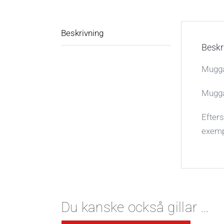
Beskrivning
Beskr
Mugga
Mugga
Efters
exempe
Du kanske också gillar …