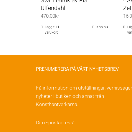
Svart tallrik av Pia
* S
Ulfendahl
Zet
470.00
kr
16,
Lägg till i
Köp nu
Läg
varukorg
va
PRENUMERERA PÅ VÅRT NYHETSBREV
Få information om utställningar, vernissager
nyheter i butiken och annat från
Konsthantverkarna.
Din e-postadress: