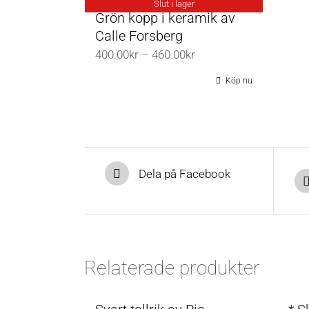
Slut i lager
Grön kopp i keramik av
Calle Forsberg
Prisintervall:
400.00
kr
–
460.00
kr
400.00kr
Köp nu
till
460.00kr
Dela på Facebook
Relaterade produkter