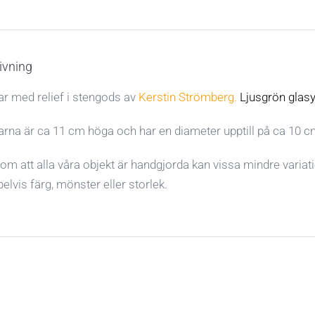
ivning
r med relief i stengods av
Kerstin Strömberg.
Ljusgrön glasy
rna är ca 11 cm höga och har en diameter upptill på ca 10 c
om att alla våra objekt är handgjorda kan vissa mindre varia
lvis färg, mönster eller storlek.