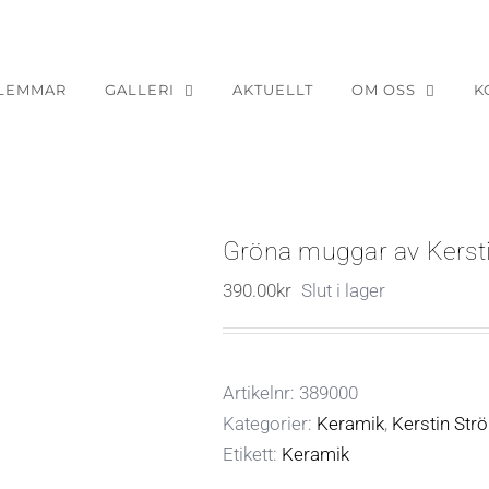
LEMMAR
GALLERI
AKTUELLT
OM OSS
K
Gröna muggar av Kerst
390.00
kr
Slut i lager
Artikelnr:
389000
Kategorier:
Keramik
,
Kerstin Str
Etikett:
Keramik