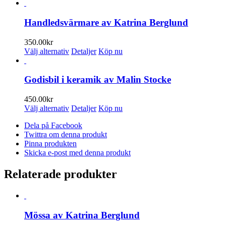
Handledsvärmare av Katrina Berglund
350.00
kr
Den
Välj alternativ
Detaljer
Köp nu
här
produkten
har
Godisbil i keramik av Malin Stocke
flera
varianter.
450.00
kr
De
Den
Välj alternativ
Detaljer
Köp nu
olika
här
alternativen
Dela på Facebook
produkten
kan
Twittra om denna produkt
har
väljas
Pinna produkten
flera
på
Skicka e-post med denna produkt
varianter.
produktsidan
De
olika
Relaterade produkter
alternativen
kan
väljas
på
Mössa av Katrina Berglund
produktsidan