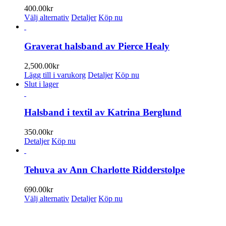
400.00
kr
Den
Välj alternativ
Detaljer
Köp nu
här
produkten
har
Graverat halsband av Pierce Healy
flera
varianter.
2,500.00
kr
De
Lägg till i varukorg
Detaljer
Köp nu
olika
Slut i lager
alternativen
kan
väljas
Halsband i textil av Katrina Berglund
på
produktsidan
350.00
kr
Detaljer
Köp nu
Tehuva av Ann Charlotte Ridderstolpe
690.00
kr
Den
Välj alternativ
Detaljer
Köp nu
här
produkten
PRENUMERERA PÅ VÅRT NYHETSBREV
har