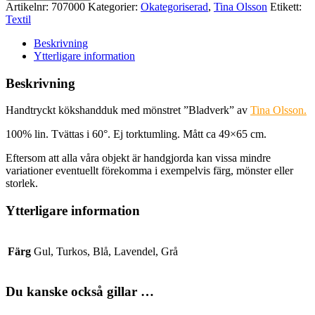
av
Artikelnr:
707000
Kategorier:
Okategoriserad
,
Tina Olsson
Etikett:
Tina
Textil
Olsson
mängd
Beskrivning
Ytterligare information
Beskrivning
Handtryckt kökshandduk med mönstret ”Bladverk” av
Tina Olsson.
100% lin. Tvättas i 60°. Ej torktumling. Mått ca 49×65 cm.
Eftersom att alla våra objekt är handgjorda kan vissa mindre
variationer eventuellt förekomma i exempelvis färg, mönster eller
storlek.
Ytterligare information
Färg
Gul, Turkos, Blå, Lavendel, Grå
Du kanske också gillar …