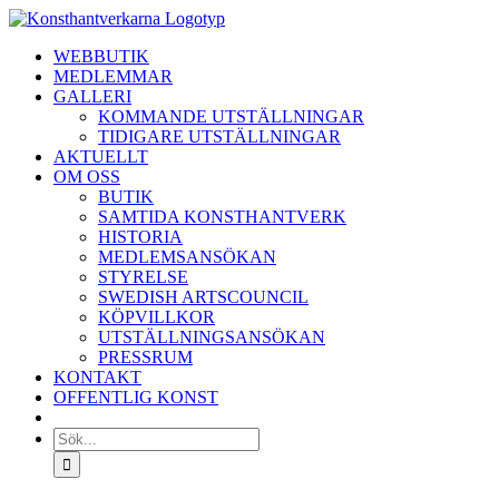
Fortsätt
till
WEBBUTIK
innehållet
MEDLEMMAR
GALLERI
KOMMANDE UTSTÄLLNINGAR
TIDIGARE UTSTÄLLNINGAR
AKTUELLT
OM OSS
BUTIK
SAMTIDA KONSTHANTVERK
HISTORIA
MEDLEMSANSÖKAN
STYRELSE
SWEDISH ARTSCOUNCIL
KÖPVILLKOR
UTSTÄLLNINGSANSÖKAN
PRESSRUM
KONTAKT
OFFENTLIG KONST
Sök
efter: