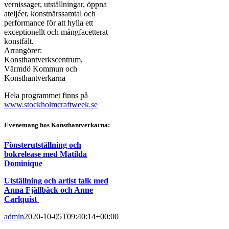
vernissager, utställningar, öppna
ateljéer, konstnärssamtal och
performance för att hylla ett
exceptionellt och mångfacetterat
konstfält.
Arrangörer:
Konsthantverkscentrum,
Värmdö Kommun och
Konsthantverkarna
Hela programmet finns på
www.stockholmcraftweek.se
Evenemang hos Konsthantverkarna:
Fönsterutställning och
bokrelease med Matilda
Dominique
Utställning och artist talk med
Anna Fjällbäck och Anne
Carlquist
admin
2020-10-05T09:40:14+00:00