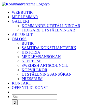
Fortsätt
till
WEBBUTIK
innehållet
MEDLEMMAR
GALLERI
KOMMANDE UTSTÄLLNINGAR
TIDIGARE UTSTÄLLNINGAR
AKTUELLT
OM OSS
BUTIK
SAMTIDA KONSTHANTVERK
HISTORIA
MEDLEMSANSÖKAN
STYRELSE
SWEDISH ARTSCOUNCIL
KÖPVILLKOR
UTSTÄLLNINGSANSÖKAN
PRESSRUM
KONTAKT
OFFENTLIG KONST
Sök
efter: