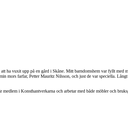
er att ha vuxit upp på en gård i Skåne. Mitt barndomshem var fyllt med 
 min mors farfar, Petter Mauritz Nilsson, och just de var speciella. Lång
är medlem i Konsthantverkarna och arbetar med både möbler och bruksg