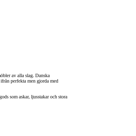
möbler av alla slag. Danska
t ifrån perfekta men gjorda med
ods som askar, ljusstakar och stora