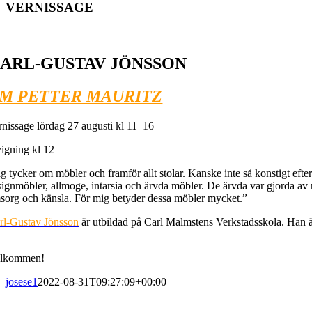
VERNISSAGE
ARL-GUSTAV JÖNSSON
M PETTER MAURITZ
rnissage lördag 27 augusti kl 11–16
vigning kl 12
g tycker om möbler och framför allt stolar. Kanske inte så konstigt eft
ignmöbler, allmoge, intarsia och ärvda möbler. De ärvda var gjorda av
sorg och känsla. För mig betyder dessa möbler mycket.”
rl-Gustav Jönsson
är utbildad på Carl Malmstens Verkstadsskola. Han 
.
lkommen!
josese1
2022-08-31T09:27:09+00:00
ENUMERERA PÅ VÅRT NYHETSBREV