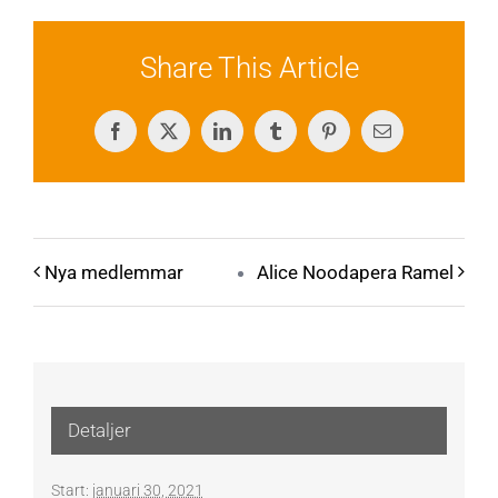
Share This Article
Facebook
X
LinkedIn
Tumblr
Pinterest
E-
post
Nya medlemmar
Alice Noodapera Ramel
Detaljer
Start:
januari 30, 2021