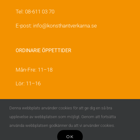
Tel: 08-611 03 70
E-post:
info@konsthantverkarna.se
ORDINARIE ÖPPETTIDER
Mån-Fre: 11–18
Lör: 11–16
KONSTHANTVERKARNA PÅ FACEBOOK &
Denna webbplats använder cookies för att ge dig en så bra
INSTAGRAM
upplevelse av webbplatsen som möjligt. Genom att fortsätta
använda webbplatsen godkänner du att vi använder cookies.
OK