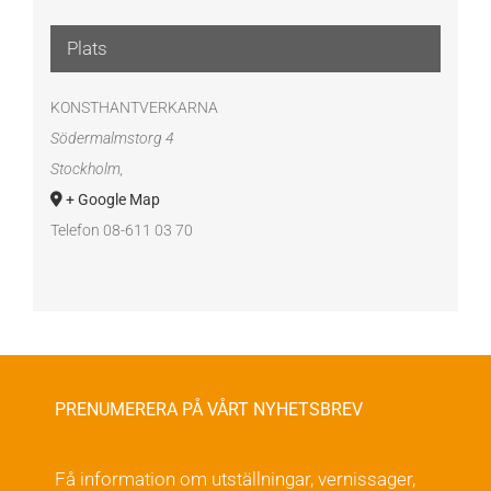
Plats
KONSTHANTVERKARNA
Södermalmstorg 4
Stockholm
,
+ Google Map
Telefon
08-611 03 70
PRENUMERERA PÅ VÅRT NYHETSBREV
Få information om utställningar, vernissager,