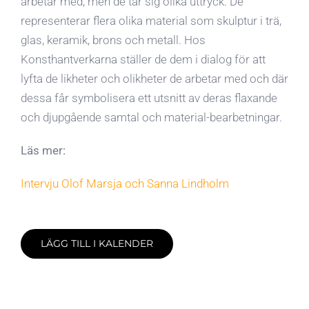
arbetar med, men de tar sig olika uttryck. De
representerar flera olika material som skulptur i trä,
glas, keramik, brons och metall. Hos
Konsthantverkarna ställer de dem i dialog för att
lyfta de likheter och olikheter de arbetar med och där
dessa får symbolisera ett utsnitt av deras flaxande
och djupgående samtal och material-bearbetningar.
Läs mer:
Intervju Olof Marsja och Sanna Lindholm
LÄGG TILL I KALENDER