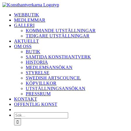
Fortsätt
till
WEBBUTIK
innehållet
MEDLEMMAR
GALLERI
KOMMANDE UTSTÄLLNINGAR
TIDIGARE UTSTÄLLNINGAR
AKTUELLT
OM OSS
BUTIK
SAMTIDA KONSTHANTVERK
HISTORIA
MEDLEMSANSÖKAN
STYRELSE
SWEDISH ARTSCOUNCIL
KÖPVILLKOR
UTSTÄLLNINGSANSÖKAN
PRESSRUM
KONTAKT
OFFENTLIG KONST
Sök
efter: