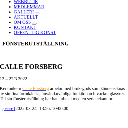
WEBBUTIK
MEDLEMMAR
GALLERI
AKTUELLT
OM OSS
KONTAKT
OFFENTLIG KONST
FÖNSTERUTSTÄLLNING
CALLE FORSBERG
12 – 22/3 2022
Keramikern
Calle Forsberg
arbetar med bruksgods som kännetecknas
av sin fina formkänsla, användarvänliga funktion och vackra glasyrer.
Till sin fönsterutställning har han arbetat med en serie tekannor.
josese1
2022-03-24T13:56:13+00:00
PRENUMERERA PÅ VÅRT NYHETSBREV