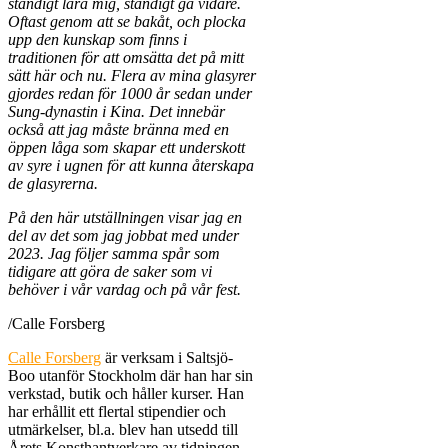
ständigt lära mig, ständigt gå vidare.
Oftast genom att se bakåt, och plocka
upp den kunskap som finns i
traditionen för att omsätta det på mitt
sätt här och nu. Flera av mina glasyrer
gjordes redan för 1000 år sedan under
Sung-dynastin i Kina. Det innebär
också att jag måste bränna med en
öppen låga som skapar ett underskott
av syre i ugnen för att kunna återskapa
de glasyrerna.
På den här utställningen visar jag en
del av det som jag jobbat med under
2023. Jag följer samma spår som
tidigare att göra de saker som vi
behöver i vår vardag och på vår fest.
/Calle Forsberg
Calle Forsberg
är verksam i Saltsjö-
Boo utanför Stockholm där han har sin
verkstad, butik och håller kurser. Han
har erhållit ett flertal stipendier och
utmärkelser, bl.a. blev han utsedd till
Årets Konsthantverkare av tidningen