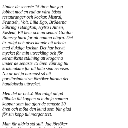
Under de senaste 15 åren har jag
jobbat med en rad av våra bästa
restauranger och kockar. Mistral,
Frantzén, Volt, Lilla Ego, Bröderna
Sühring i Bangkok, Hytra i Athen,
Ekstedt, Ett hem och nu senast Gordon
Ramsey bara för att nämna några. Det
är roligt och utvecklande att arbeta
med duktiga kockar. Det har betytt
mycket för min utveckling och för
keramikens ställning att krogarna
under de senaste 15 åren vänt sig till
krukmakare för att hitta sina serviser.
Nu är det ju närmast så att
porslinsindustrin försöker härma det
handgjorda uttrycket.
Men det är också lika roligt att gå
tillbaka till koppen och dreja samma
koppar som jag gjort de senaste 30
åren och möta den kund som blir glad
för sin kopp till morgonteet.
Man får aldrig stå still. Jag försöker