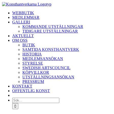
Fortsätt
till
WEBBUTIK
innehållet
MEDLEMMAR
GALLERI
KOMMANDE UTSTÄLLNINGAR
TIDIGARE UTSTÄLLNINGAR
AKTUELLT
OM OSS
BUTIK
SAMTIDA KONSTHANTVERK
HISTORIA
MEDLEMSANSÖKAN
STYRELSE
SWEDISH ARTSCOUNCIL
KÖPVILLKOR
UTSTÄLLNINGSANSÖKAN
PRESSRUM
KONTAKT
OFFENTLIG KONST
Sök
efter: