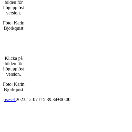
bilden för
högupplöst
version.
Foto: Karin
Björkquist
Klicka på
bilden för
högupplöst
version.
Foto: Karin
Björkquist
josese1
2023-12-07T15:39:34+00:00
PRENUMERERA PÅ VÅRT NYHETSBREV
Få information om utställningar, vernissager, nyheter i butiken och
annat från Konsthantverkarna.