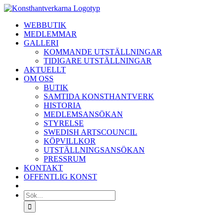
Fortsätt
till
WEBBUTIK
innehållet
MEDLEMMAR
GALLERI
KOMMANDE UTSTÄLLNINGAR
TIDIGARE UTSTÄLLNINGAR
AKTUELLT
OM OSS
BUTIK
SAMTIDA KONSTHANTVERK
HISTORIA
MEDLEMSANSÖKAN
STYRELSE
SWEDISH ARTSCOUNCIL
KÖPVILLKOR
UTSTÄLLNINGSANSÖKAN
PRESSRUM
KONTAKT
OFFENTLIG KONST
Sök
efter: