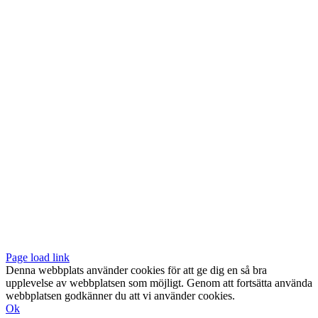
Vår butik med galleri ligger centralt vid Slussen. Nära både tunnelbana
och bussar.
Södermalmstorg 4
118 20 Stockholm
Tel: 08-611 03 70
E-post:
info@konsthantverkarna.se
ORDINARIE ÖPPETTIDER
Mån-Fre: 11–18
Lör: 11–16
KONSTHANTVERKARNA PÅ FACEBOOK & INSTAGRAM
Page load link
Denna webbplats använder cookies för att ge dig en så bra
upplevelse av webbplatsen som möjligt. Genom att fortsätta använda
webbplatsen godkänner du att vi använder cookies.
Ok