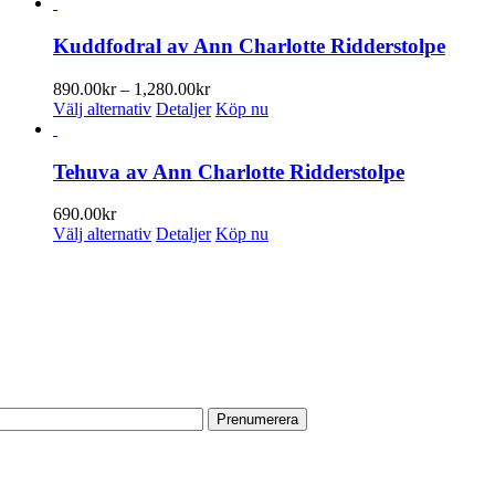
Kuddfodral av Ann Charlotte Ridderstolpe
Prisintervall:
890.00
kr
–
1,280.00
kr
Den
890.00kr
Välj alternativ
Detaljer
Köp nu
här
till
produkten
1,280.00kr
har
Tehuva av Ann Charlotte Ridderstolpe
flera
varianter.
690.00
kr
De
Den
Välj alternativ
Detaljer
Köp nu
olika
här
alternativen
produkten
PRENUMERERA PÅ VÅRT NYHETSBREV
kan
har
väljas
flera
Få information om utställningar, vernissager, nyheter i butiken och
på
varianter.
annat från Konsthantverkarna.
produktsidan
De
olika
Din e-postadress:
alternativen
kan
väljas
på
HITTA TILL OSS
produktsidan