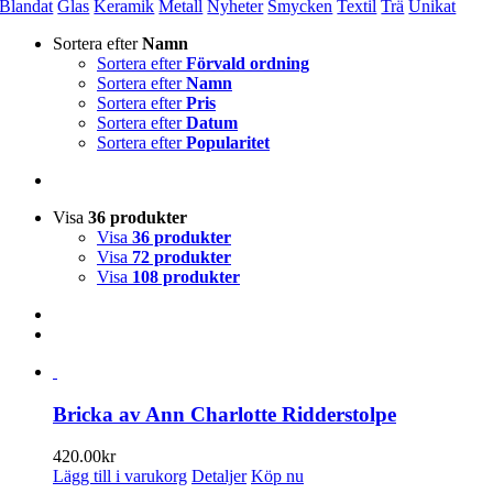
Blandat
Glas
Keramik
Metall
Nyheter
Smycken
Textil
Trä
Unikat
Sortera efter
Namn
Sortera efter
Förvald ordning
Sortera efter
Namn
Sortera efter
Pris
Sortera efter
Datum
Sortera efter
Popularitet
Visa
36 produkter
Visa
36 produkter
Visa
72 produkter
Visa
108 produkter
Bricka av Ann Charlotte Ridderstolpe
420.00
kr
Lägg till i varukorg
Detaljer
Köp nu