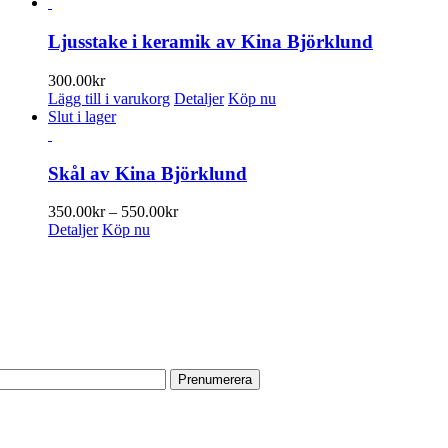
Ljusstake i keramik av Kina Björklund
300.00
kr
Lägg till i varukorg
Detaljer
Köp nu
Slut i lager
Skål av Kina Björklund
Prisintervall:
350.00
kr
–
550.00
kr
350.00kr
Detaljer
Köp nu
till
550.00kr
ENUMERERA PÅ VÅRT NYHETSBREV
 information om utställningar, vernissager, nyheter i butiken och annat 
n e-postadress:
TA TILL OSS