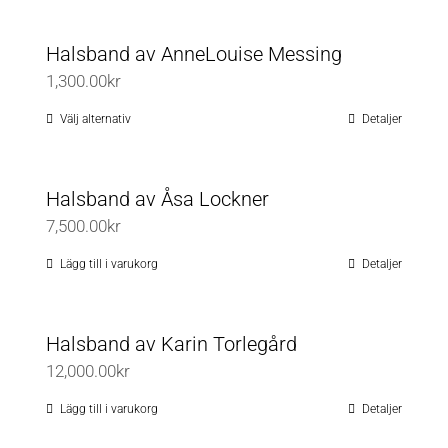
De
produktsidan
olika
Halsband av AnneLouise Messing
alternativen
1,300.00
kr
kan
väljas
Välj alternativ
Detaljer
Den
på
här
produktsidan
produkten
Halsband av Åsa Lockner
har
7,500.00
kr
flera
varianter.
Lägg till i varukorg
Detaljer
De
olika
Halsband av Karin Torlegård
alternativen
12,000.00
kr
kan
väljas
Lägg till i varukorg
Detaljer
på