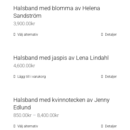
Halsband med blomma av Helena
Sandström
3,900.00
kr
Välj alternativ
Detaljer
Den
här
produkten
Halsband med jaspis av Lena Lindahl
har
4,600.00
kr
flera
varianter.
Lägg till i varukorg
Detaljer
De
olika
Halsband med kvinnotecken av Jenny
alternativen
Edlund
kan
Prisintervall:
850.00
kr
–
8,400.00
kr
väljas
850.00kr
på
Välj alternativ
Detaljer
Den