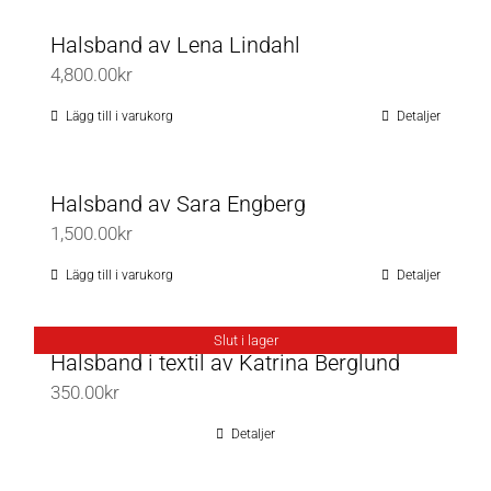
produktsidan
Halsband av Lena Lindahl
4,800.00
kr
Lägg till i varukorg
Detaljer
Halsband av Sara Engberg
1,500.00
kr
Lägg till i varukorg
Detaljer
Slut i lager
Halsband i textil av Katrina Berglund
350.00
kr
Detaljer