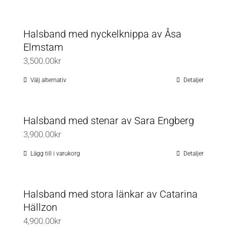
till
produktsidan
här
8,400.00kr
produkten
Halsband med nyckelknippa av Åsa
har
Elmstam
flera
3,500.00
kr
varianter.
De
Välj alternativ
Detaljer
Den
olika
här
alternativen
produkten
Halsband med stenar av Sara Engberg
kan
har
3,900.00
kr
väljas
flera
på
varianter.
Lägg till i varukorg
Detaljer
produktsidan
De
olika
Halsband med stora länkar av Catarina
alternativen
Hällzon
kan
4,900.00
kr
väljas