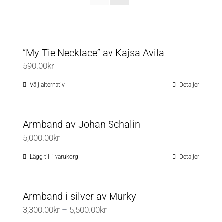
”My Tie Necklace” av Kajsa Avila
590.00
kr
Välj alternativ
Detaljer
Den
här
produkten
Armband av Johan Schalin
har
5,000.00
kr
flera
varianter.
Lägg till i varukorg
Detaljer
De
olika
Armband i silver av Murky
alternativen
Prisintervall:
3,300.00
kr
–
5,500.00
kr
kan