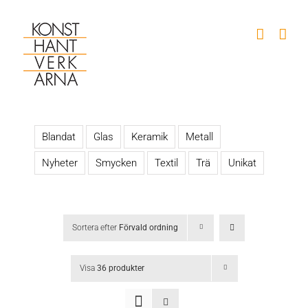
Fortsätt
till
innehållet
Blandat
Glas
Keramik
Metall
Nyheter
Smycken
Textil
Trä
Unikat
Sortera efter
Förvald ordning
Visa
36 produkter