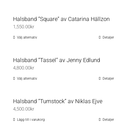
här
produkten
Halsband ”Square” av Catarina Hällzon
har
1,550.00
kr
flera
varianter.
Välj alternativ
Detaljer
Den
De
här
olika
produkten
Halsband ”Tassel” av Jenny Edlund
alternativen
har
4,800.00
kr
kan
flera
väljas
varianter.
Välj alternativ
Detaljer
Den
på
De
här
produktsidan
olika
produkten
Halsband ”Tumstock” av Niklas Ejve
alternativen
har
4,500.00
kr
kan
flera
väljas
varianter.
Lägg till i varukorg
Detaljer
på