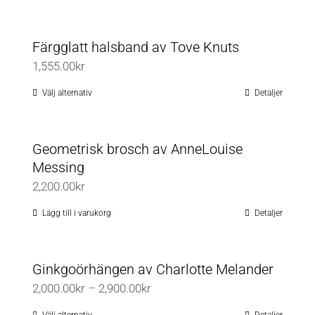
på
De
produktsidan
olika
Färgglatt halsband av Tove Knuts
alternativen
1,555.00
kr
kan
väljas
Välj alternativ
Detaljer
Den
på
här
produktsidan
produkten
Geometrisk brosch av AnneLouise
har
Messing
flera
2,200.00
kr
varianter.
De
Lägg till i varukorg
Detaljer
olika
alternativen
Ginkgoörhängen av Charlotte Melander
kan
Prisintervall:
2,000.00
kr
–
2,900.00
kr
väljas
2,000.00kr
på