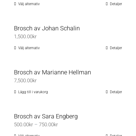
3,300.00kr
väljas
Välj alternativ
Detaljer
Den
till
på
här
5,500.00kr
produktsidan
produkten
Brosch av Johan Schalin
har
1,500.00
kr
flera
varianter.
Välj alternativ
Detaljer
Den
De
här
olika
produkten
Brosch av Marianne Hellman
alternativen
har
7,500.00
kr
kan
flera
väljas
varianter.
Lägg till i varukorg
Detaljer
på
De
produktsidan
olika
Brosch av Sara Engberg
alternativen
Prisintervall:
500.00
kr
–
750.00
kr
kan
500.00kr
väljas