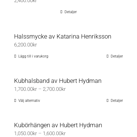
2,400.00
kr
Detaljer
Halssmycke av Katarina Henriksson
6,200.00
kr
Lägg till i varukorg
Detaljer
Kubhalsband av Hubert Hydman
Prisintervall:
1,700.00
kr
–
2,700.00
kr
1,700.00kr
Välj alternativ
Detaljer
Den
till
här
2,700.00kr
produkten
Kubörhängen av Hubert Hydman
har
Prisintervall:
1,050.00
kr
–
1,600.00
kr
flera