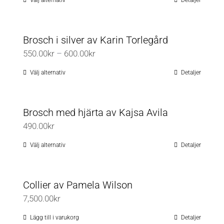
Välj alternativ
Detaljer
Den
till
på
här
750.00kr
produktsidan
produkten
Brosch i silver av Karin Torlegård
har
Prisintervall:
550.00
kr
–
600.00
kr
flera
550.00kr
varianter.
Välj alternativ
Detaljer
Den
till
De
här
600.00kr
olika
produkten
Brosch med hjärta av Kajsa Avila
alternativen
har
490.00
kr
kan
flera
väljas
varianter.
Välj alternativ
Detaljer
Den
på
De
här
produktsidan
olika
produkten
Collier av Pamela Wilson
alternativen
har
7,500.00
kr
kan
flera
väljas
varianter.
Lägg till i varukorg
Detaljer