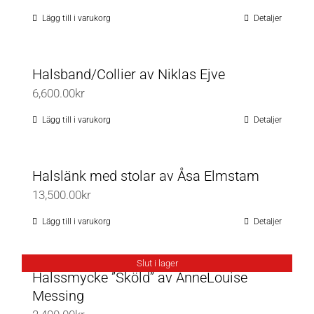
på
Lägg till i varukorg
Detaljer
produktsidan
Halsband/Collier av Niklas Ejve
6,600.00
kr
Lägg till i varukorg
Detaljer
Halslänk med stolar av Åsa Elmstam
13,500.00
kr
Lägg till i varukorg
Detaljer
Slut i lager
Halssmycke ”Sköld” av AnneLouise
Messing