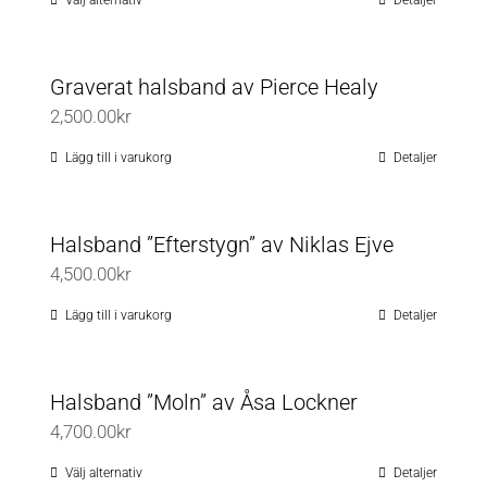
Välj alternativ
Detaljer
Den
till
produktsidan
här
2,900.00kr
produkten
Graverat halsband av Pierce Healy
har
2,500.00
kr
flera
varianter.
Lägg till i varukorg
Detaljer
De
olika
Halsband ”Efterstygn” av Niklas Ejve
alternativen
4,500.00
kr
kan
väljas
Lägg till i varukorg
Detaljer
på
produktsidan
Halsband ”Moln” av Åsa Lockner
4,700.00
kr
Välj alternativ
Detaljer
Den