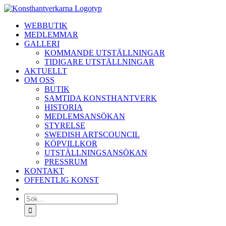
Fortsätt
till
WEBBUTIK
innehållet
MEDLEMMAR
GALLERI
KOMMANDE UTSTÄLLNINGAR
TIDIGARE UTSTÄLLNINGAR
AKTUELLT
OM OSS
BUTIK
SAMTIDA KONSTHANTVERK
HISTORIA
MEDLEMSANSÖKAN
STYRELSE
SWEDISH ARTSCOUNCIL
KÖPVILLKOR
UTSTÄLLNINGSANSÖKAN
PRESSRUM
KONTAKT
OFFENTLIG KONST
Sök
efter: