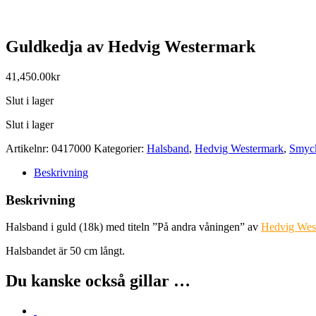
Guldkedja av Hedvig Westermark
41,450.00
kr
Slut i lager
Slut i lager
Artikelnr:
0417000
Kategorier:
Halsband
,
Hedvig Westermark
,
Smyc
Beskrivning
Beskrivning
Halsband i guld (18k) med titeln ”På andra våningen” av
Hedvig Wes
Halsbandet är 50 cm långt.
Du kanske också gillar …