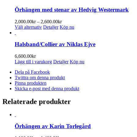
Örhängen med stenar av Hedvig Westermark
Prisintervall:
2,000.00
kr
–
2,600.00
kr
Den
2,000.00kr
Välj alternativ
Detaljer
Köp nu
här
till
produkten
2,600.00kr
har
Halsband/Collier av Niklas Ejve
flera
varianter.
6,600.00
kr
De
Lägg till i varukorg
Detaljer
Köp nu
olika
alternativen
Dela på Facebook
kan
Twittra om denna produkt
väljas
Pinna produkten
på
Skicka e-post med denna produkt
produktsidan
Relaterade produkter
Örhängen av Karin Torlegård