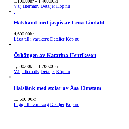
Prisintervall:
1,100.00
kr
–
1,400.00
kr
Den
1,100.00kr
Välj alternativ
Detaljer
Köp nu
här
till
produkten
1,400.00kr
har
Halsband med jaspis av Lena Lindahl
flera
varianter.
4,600.00
kr
De
Lägg till i varukorg
Detaljer
Köp nu
olika
alternativen
kan
Örhängen av Katarina Henriksson
väljas
på
Prisintervall:
1,500.00
kr
–
1,700.00
kr
produktsidan
Den
1,500.00kr
Välj alternativ
Detaljer
Köp nu
här
till
produkten
1,700.00kr
har
Halslänk med stolar av Åsa Elmstam
flera
varianter.
13,500.00
kr
De
Lägg till i varukorg
Detaljer
Köp nu
olika
alternativen
ENUMERERA PÅ VÅRT NYHETSBREV
kan
väljas
 information om utställningar, vernissager, nyheter i butiken och annat 
på