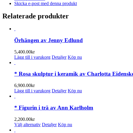
på
Skicka e-post med denna produkt
varianter.
produktsidan
De
olika
Relaterade produkter
alternativen
kan
väljas
på
Örhängen av Jenny Edlund
produktsidan
5,400.00
kr
Lägg till i varukorg
Detaljer
Köp nu
* Rosa skulptur i keramik av Charlotta Eidensk
6,900.00
kr
Lägg till i varukorg
Detaljer
Köp nu
* Figurin i trä av Ann Karlholm
2,200.00
kr
Den
Välj alternativ
Detaljer
Köp nu
här