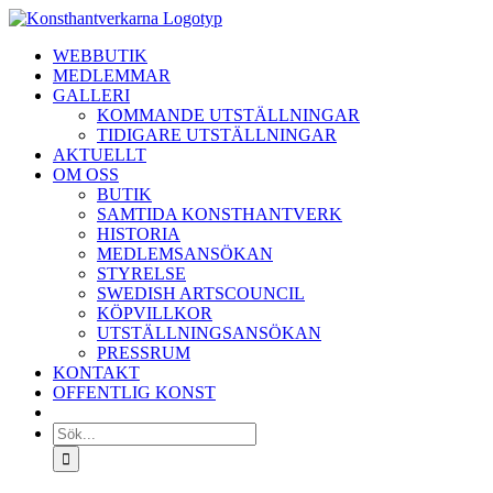
Fortsätt
till
WEBBUTIK
innehållet
MEDLEMMAR
GALLERI
KOMMANDE UTSTÄLLNINGAR
TIDIGARE UTSTÄLLNINGAR
AKTUELLT
OM OSS
BUTIK
SAMTIDA KONSTHANTVERK
HISTORIA
MEDLEMSANSÖKAN
STYRELSE
SWEDISH ARTSCOUNCIL
KÖPVILLKOR
UTSTÄLLNINGSANSÖKAN
PRESSRUM
KONTAKT
OFFENTLIG KONST
Sök
efter: