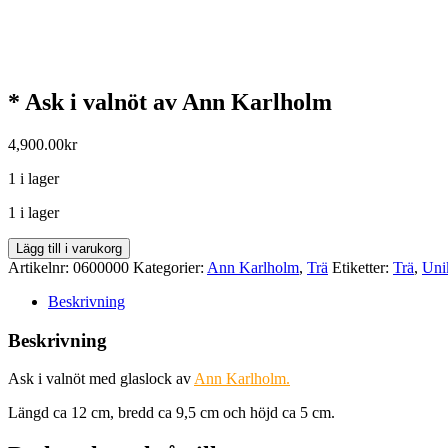
* Ask i valnöt av Ann Karlholm
4,900.00
kr
1 i lager
1 i lager
*
Lägg till i varukorg
Ask
Artikelnr:
0600000
Kategorier:
Ann Karlholm
,
Trä
Etiketter:
Trä
,
Uni
i
valnöt
Beskrivning
av
Ann
Beskrivning
Karlholm
mängd
Ask i valnöt med glaslock av
Ann Karlholm.
Längd ca 12 cm, bredd ca 9,5 cm och höjd ca 5 cm.