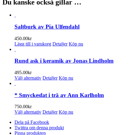
Du kanske också gillar …
Saltburk av Pia Ulfendahl
450.00
kr
Lägg till i varukorg
Detaljer
Köp nu
Rund ask i keramik av Jonas Lindholm
495.00
kr
Den
Välj alternativ
Detaljer
Köp nu
här
produkten
har
* Smyckesfat i trä av Ann Karlholm
flera
varianter.
750.00
kr
De
Den
Välj alternativ
Detaljer
Köp nu
olika
här
alternativen
Dela på Facebook
produkten
kan
Twittra om denna produkt
har
väljas
Pinna produkten
flera