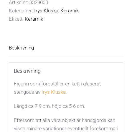
Artikelnr:
3329000
av
Kategorier:
Irys Kluska
,
Keramik
Irys
Etikett:
Keramik
Kluska
mängd
Beskrivning
Beskrivning
Figurin som föreställer en katt i glaserat
stengods av
Irys Kluska.
Längd ca 7-9 cm, höjd ca 5-6 cm.
Eftersom att alla våra objekt är handgjorda kan
vissa mindre variationer eventuellt förekomma i