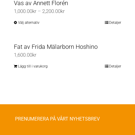
Vas av Annett Florén
Prisintervall:
1,000.00
kr
–
2,200.00
kr
1,000.00kr
Välj alternativ
Detaljer
Den
till
här
2,200.00kr
produkten
Fat av Frida Mälarborn Hoshino
har
1,600.00
kr
flera
varianter.
Lägg till i varukorg
Detaljer
De
olika
alternativen
kan
väljas
på
PRENUMERERA PÅ VÅRT NYHETSBREV
produktsidan