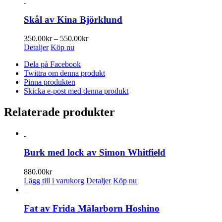
Skål av Kina Björklund
Prisintervall:
350.00
kr
–
550.00
kr
350.00kr
Detaljer
Köp nu
till
Dela på Facebook
550.00kr
Twittra om denna produkt
Pinna produkten
Skicka e-post med denna produkt
Relaterade produkter
Burk med lock av Simon Whitfield
880.00
kr
Lägg till i varukorg
Detaljer
Köp nu
Fat av Frida Mälarborn Hoshino