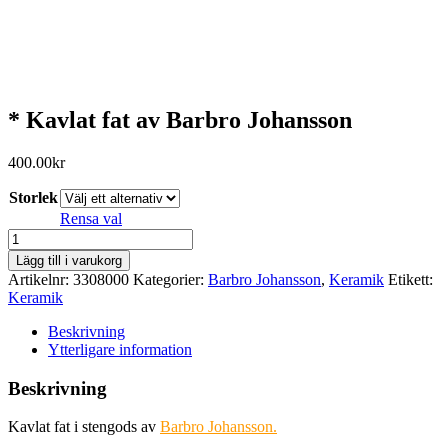
* Kavlat fat av Barbro Johansson
400.00
kr
Storlek
Rensa val
*
Kavlat
Lägg till i varukorg
fat
Artikelnr:
3308000
Kategorier:
Barbro Johansson
,
Keramik
Etikett:
av
Keramik
Barbro
Johansson
Beskrivning
mängd
Ytterligare information
Beskrivning
Kavlat fat i stengods av
Barbro Johansson.