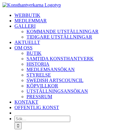
Fortsätt
till
WEBBUTIK
innehållet
MEDLEMMAR
GALLERI
KOMMANDE UTSTÄLLNINGAR
TIDIGARE UTSTÄLLNINGAR
AKTUELLT
OM OSS
BUTIK
SAMTIDA KONSTHANTVERK
HISTORIA
MEDLEMSANSÖKAN
STYRELSE
SWEDISH ARTSCOUNCIL
KÖPVILLKOR
UTSTÄLLNINGSANSÖKAN
PRESSRUM
KONTAKT
OFFENTLIG KONST
Sök
efter: