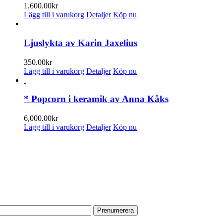
1,600.00
kr
Lägg till i varukorg
Detaljer
Köp nu
Ljuslykta av Karin Jaxelius
350.00
kr
Lägg till i varukorg
Detaljer
Köp nu
* Popcorn i keramik av Anna Kåks
6,000.00
kr
Lägg till i varukorg
Detaljer
Köp nu
PRENUMERERA PÅ VÅRT NYHETSBREV
Få information om utställningar, vernissager, nyheter i butiken och
annat från Konsthantverkarna.
Din e-postadress: