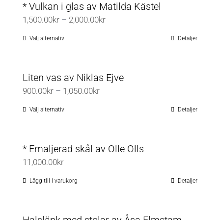
* Vulkan i glas av Matilda Kästel
Prisintervall:
1,500.00
kr
–
2,000.00
kr
1,500.00kr
Välj alternativ
Detaljer
Den
till
här
2,000.00kr
produkten
Liten vas av Niklas Ejve
har
Prisintervall:
900.00
kr
–
1,050.00
kr
flera
900.00kr
varianter.
Välj alternativ
Detaljer
Den
till
De
här
1,050.00kr
olika
produkten
* Emaljerad skål av Olle Olls
alternativen
har
11,000.00
kr
kan
flera
väljas
varianter.
Lägg till i varukorg
Detaljer
på
De
produktsidan
olika
Halslänk med stolar av Åsa Elmstam