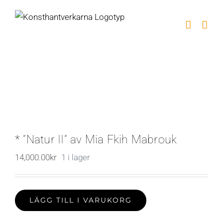
Fortsätt
till
innehållet
* ”Natur II” av Mia Fkih Mabrouk
14,000.00
kr
1 i lager
LÄGG TILL I VARUKORG