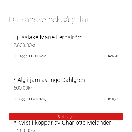
Du kanske också gillar …
Ljusstake Marie Fernström
2,800.00
kr
Lägg till i varukorg
Detaljer
* Älg i järn av Inge Dahlgren
600.00
kr
Lägg till i varukorg
Detaljer
Slut i lager
* Kvist i koppar av Charlotte Melander
1,250.00
kr