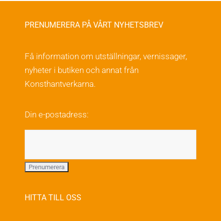
varianter.
De
PRENUMERERA PÅ VÅRT NYHETSBREV
olika
alternativen
Få information om utställningar, vernissager,
kan
nyheter i butiken och annat från
väljas
Konsthantverkarna.
på
produktsidan
Din e-postadress:
HITTA TILL OSS