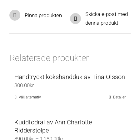
produktsidan
olika
Skicka e-post med
alternativen
Pinna produkten
denna produkt
kan
väljas
på
produktsidan
Relaterade produkter
Handtryckt kökshandduk av Tina Olsson
300.00
kr
Välj alternativ
Detaljer
Den
här
produkten
Kuddfodral av Ann Charlotte
har
Ridderstolpe
flera
Prisintervall:
890.00
kr
–
1,280.00
kr