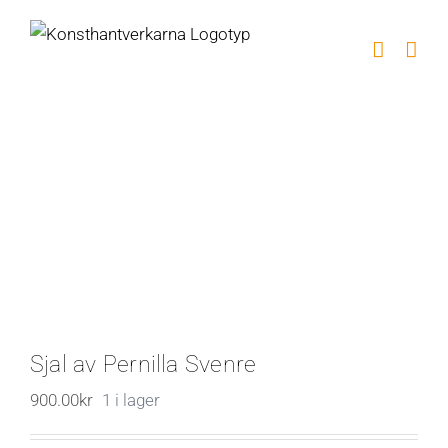
Fortsätt
till
innehållet
Sjal av Pernilla Svenre
900.00
kr
1 i lager