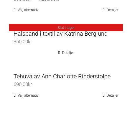
varianter.
890.00kr
De
Välj alternativ
Detaljer
Den
till
olika
här
1,280.00kr
alternativen
produkten
Slut i lager
Halsband i textil av Katrina Berglund
kan
har
350.00
kr
väljas
flera
på
varianter.
Detaljer
produktsidan
De
olika
Tehuva av Ann Charlotte Ridderstolpe
alternativen
690.00
kr
kan
väljas
Välj alternativ
Detaljer
Den
på
här
produktsidan
produkten
har
flera