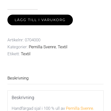
Sjal
av
LÄGG TILL I VARUKORG
Pernilla
Svenre
Artikelnr:
0704000
mängd
Kategorier:
Pernilla Svenre
,
Textil
Etikett:
Textil
Beskrivning
Beskrivning
Handfärgad sjal i 100 % ull av
Pernilla Svenre
.