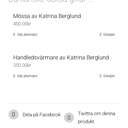
Mössa av Katrina Berglund
400.00
kr
Välj alternativ
Detaljer
Den
här
produkten
Handledsvärmare av Katrina Berglund
har
350.00
kr
flera
varianter.
Välj alternativ
Detaljer
Den
De
här
olika
produkten
alternativen
har
kan
flera
Twittra om denna
Dela på Facebook
väljas
varianter.
produkt
på
De