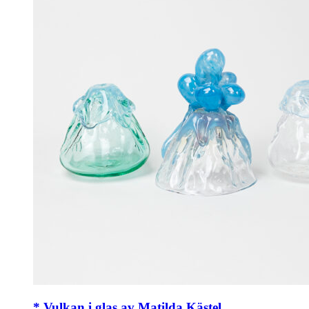
* Vulkan i glas av Matilda Kästel