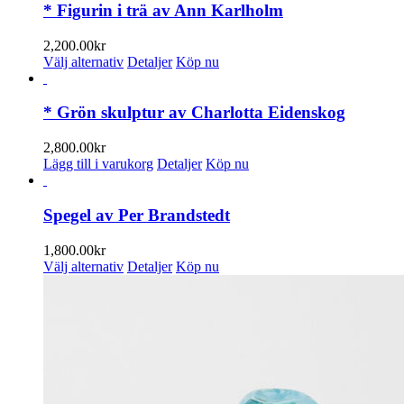
* Figurin i trä av Ann Karlholm
2,200.00
kr
Den
Välj alternativ
Detaljer
Köp nu
här
produkten
har
* Grön skulptur av Charlotta Eidenskog
flera
varianter.
2,800.00
kr
De
Lägg till i varukorg
Detaljer
Köp nu
olika
alternativen
kan
Spegel av Per Brandstedt
väljas
på
1,800.00
kr
produktsidan
Den
Välj alternativ
Detaljer
Köp nu
här
produkten
har
flera
varianter.
De
olika
alternativen