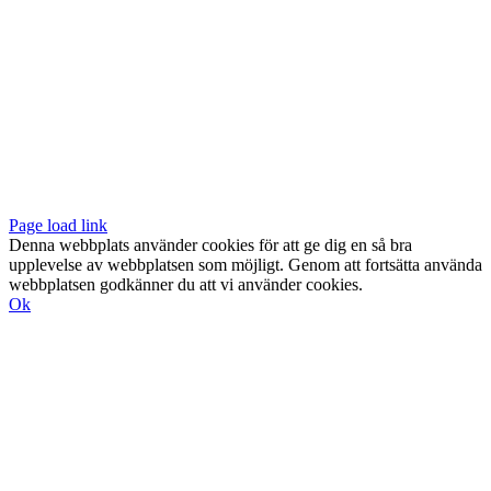
ORDINARIE ÖPPETTIDER
Mån-Fre: 11–18
Lör: 11–16
KONSTHANTVERKARNA PÅ FACEBOOK & INSTAGRAM
Page load link
Denna webbplats använder cookies för att ge dig en så bra
upplevelse av webbplatsen som möjligt. Genom att fortsätta använda
webbplatsen godkänner du att vi använder cookies.
Ok
Till
toppen