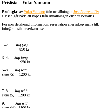
Prislista – Yoko Yamano
Bruksglas
av
Yoko Yamano
från utställningen
Just Between Us
.
Glasen går både att köpas från utställningen eller att beställas.
För mer detaljerad information, reservation eller inköp maila till:
info@konsthantverkarna.se
1–2.
Jug (M)
850 kr
3–4.
Jug long
950 kr
5–8.
Jug with
stem (S)
1200 kr
7–8.
Jug with
stem (S)
1200 kr
9.
Jug with
stem (M)
1400 kr