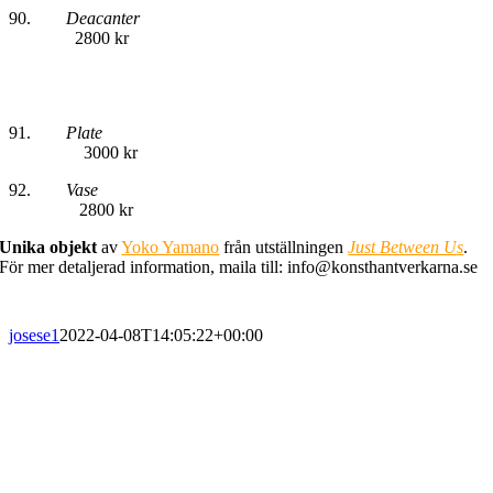
90.
Deacanter
2800 kr
91.
Plate
3000 kr
92.
Vase
2800 kr
Unika objekt
av
Yoko Yamano
från utställningen
Just Between Us
.
För mer detaljerad information, maila till: info@konsthantverkarna.se
josese1
2022-04-08T14:05:22+00:00
PRENUMERERA PÅ VÅRT NYHETSBREV
Få information om utställningar, vernissager, nyheter i butiken och
annat från Konsthantverkarna.
Din e-postadress: