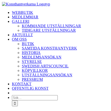
Fortsätt
till
WEBBUTIK
innehållet
MEDLEMMAR
GALLERI
KOMMANDE UTSTÄLLNINGAR
TIDIGARE UTSTÄLLNINGAR
AKTUELLT
OM OSS
BUTIK
SAMTIDA KONSTHANTVERK
HISTORIA
MEDLEMSANSÖKAN
STYRELSE
SWEDISH ARTSCOUNCIL
KÖPVILLKOR
UTSTÄLLNINGSANSÖKAN
PRESSRUM
KONTAKT
OFFENTLIG KONST
Sök
efter: