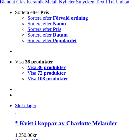
Blandat
Glas
Keramik
Metall
Nyheter
Smycken
Textil
Trä
Unikat
Sortera efter
Pris
Sortera efter
Förvald ordning
Sortera efter
Namn
Sortera efter
Pris
Sortera efter
Datum
Sortera efter
Popularitet
Visa
36 produkter
Visa
36 produkter
Visa
72 produkter
Visa
108 produkter
Slut i lager
* Kvist i koppar av Charlotte Melander
1,250.00
kr