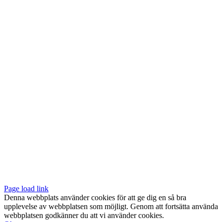
Vår butik med galleri ligger centralt vid Slussen. Nära både tunnelbana
och bussar.
Södermalmstorg 4
118 20 Stockholm
Tel: 08-611 03 70
E-post:
info@konsthantverkarna.se
ORDINARIE ÖPPETTIDER
Mån-Fre: 11–18
Lör: 11–16
KONSTHANTVERKARNA PÅ FACEBOOK & INSTAGRAM
Page load link
Denna webbplats använder cookies för att ge dig en så bra
upplevelse av webbplatsen som möjligt. Genom att fortsätta använda
webbplatsen godkänner du att vi använder cookies.