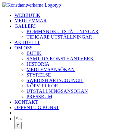
Fortsätt
till
WEBBUTIK
innehållet
MEDLEMMAR
GALLERI
KOMMANDE UTSTÄLLNINGAR
TIDIGARE UTSTÄLLNINGAR
AKTUELLT
OM OSS
BUTIK
SAMTIDA KONSTHANTVERK
HISTORIA
MEDLEMSANSÖKAN
STYRELSE
SWEDISH ARTSCOUNCIL
KÖPVILLKOR
UTSTÄLLNINGSANSÖKAN
PRESSRUM
KONTAKT
OFFENTLIG KONST
Sök
efter: