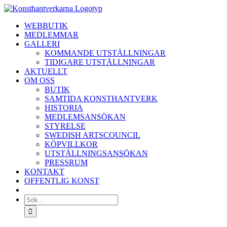
Fortsätt
till
WEBBUTIK
innehållet
MEDLEMMAR
GALLERI
KOMMANDE UTSTÄLLNINGAR
TIDIGARE UTSTÄLLNINGAR
AKTUELLT
OM OSS
BUTIK
SAMTIDA KONSTHANTVERK
HISTORIA
MEDLEMSANSÖKAN
STYRELSE
SWEDISH ARTSCOUNCIL
KÖPVILLKOR
UTSTÄLLNINGSANSÖKAN
PRESSRUM
KONTAKT
OFFENTLIG KONST
Sök
efter: