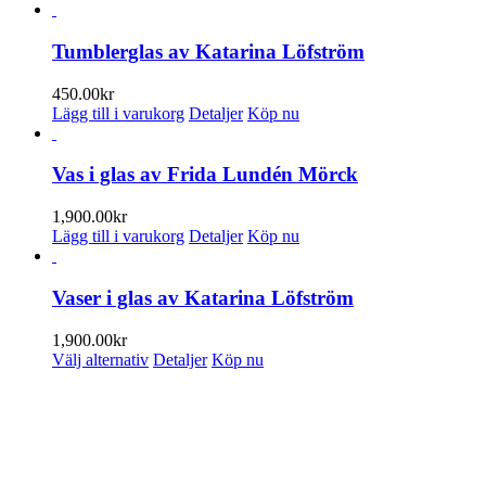
olika
alternativen
kan
Tumblerglas av Katarina Löfström
väljas
på
450.00
kr
produktsidan
Lägg till i varukorg
Detaljer
Köp nu
Vas i glas av Frida Lundén Mörck
1,900.00
kr
Lägg till i varukorg
Detaljer
Köp nu
Vaser i glas av Katarina Löfström
1,900.00
kr
Den
Välj alternativ
Detaljer
Köp nu
här
produkten
PRENUMERERA PÅ VÅRT NYHETSBREV
har
flera
Få information om utställningar, vernissager, nyheter i butiken och
varianter.
annat från Konsthantverkarna.
De