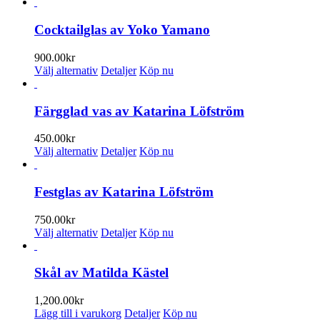
här
till
produkten
2,000.00kr
har
Cocktailglas av Yoko Yamano
flera
varianter.
900.00
kr
De
Den
Välj alternativ
Detaljer
Köp nu
olika
här
alternativen
produkten
kan
har
Färgglad vas av Katarina Löfström
väljas
flera
på
varianter.
450.00
kr
produktsidan
De
Den
Välj alternativ
Detaljer
Köp nu
olika
här
alternativen
produkten
kan
har
Festglas av Katarina Löfström
väljas
flera
på
varianter.
750.00
kr
produktsidan
De
Den
Välj alternativ
Detaljer
Köp nu
olika
här
alternativen
produkten
kan
har
Skål av Matilda Kästel
väljas
flera
på
varianter.
1,200.00
kr
produktsidan
De
Lägg till i varukorg
Detaljer
Köp nu