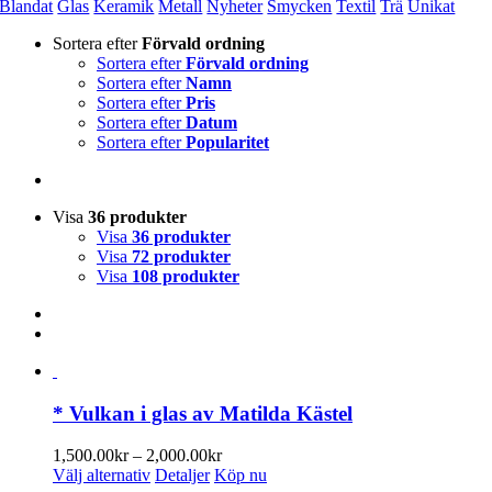
Blandat
Glas
Keramik
Metall
Nyheter
Smycken
Textil
Trä
Unikat
Sortera efter
Förvald ordning
Sortera efter
Förvald ordning
Sortera efter
Namn
Sortera efter
Pris
Sortera efter
Datum
Sortera efter
Popularitet
Visa
36 produkter
Visa
36 produkter
Visa
72 produkter
Visa
108 produkter
* Vulkan i glas av Matilda Kästel
Prisintervall:
1,500.00
kr
–
2,000.00
kr
Den
1,500.00kr
Välj alternativ
Detaljer
Köp nu