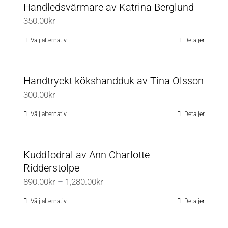
Handledsvärmare av Katrina Berglund
alternativen
350.00
kr
kan
väljas
Välj alternativ
Detaljer
Den
på
här
produktsidan
produkten
Handtryckt kökshandduk av Tina Olsson
har
300.00
kr
flera
varianter.
Välj alternativ
Detaljer
Den
De
här
olika
produkten
Kuddfodral av Ann Charlotte
alternativen
har
Ridderstolpe
kan
flera
Prisintervall:
890.00
kr
–
1,280.00
kr
väljas
varianter.
890.00kr
på
De
Välj alternativ
Detaljer
Den
till
produktsidan
olika
här
1,280.00kr