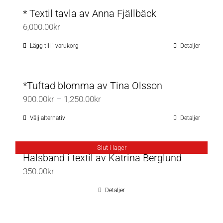
* Textil tavla av Anna Fjällbäck
6,000.00
kr
Lägg till i varukorg
Detaljer
*Tuftad blomma av Tina Olsson
Prisintervall:
900.00
kr
–
1,250.00
kr
900.00kr
Välj alternativ
Detaljer
Den
till
här
1,250.00kr
produkten
Slut i lager
Halsband i textil av Katrina Berglund
har
350.00
kr
flera
varianter.
Detaljer
De
olika