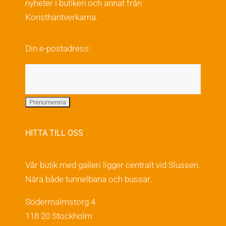
nyheter i butiken och annat från
alternativen
Konsthantverkarna.
kan
väljas
Din e-postadress:
på
produktsidan
HITTA TILL OSS
Vår butik med galleri ligger centralt vid Slussen.
Nära både tunnelbana och bussar.
Södermalmstorg 4
118 20 Stockholm